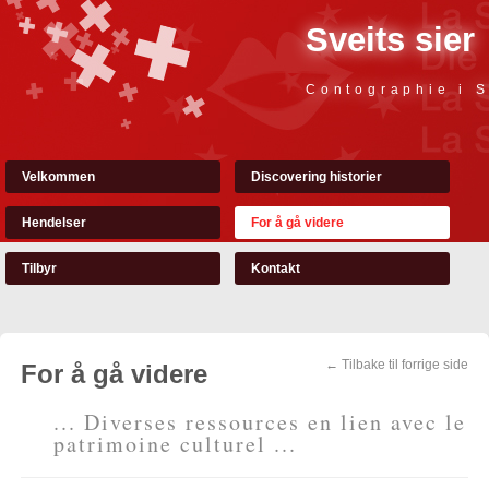
Sveits sier
Contographie i S
Velkommen
Discovering historier
Hendelser
For å gå videre
Tilbyr
Kontakt
← Tilbake til forrige side
For å gå videre
... Diverses ressources en lien avec le
patrimoine culturel ...