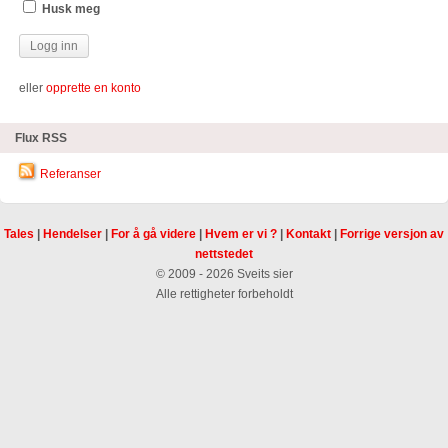
Husk meg
eller
opprette en konto
Flux RSS
Referanser
Tales
|
Hendelser
|
For å gå videre
|
Hvem er vi ?
|
Kontakt
|
Forrige versjon av
nettstedet
© 2009 - 2026 Sveits sier
Alle rettigheter forbeholdt