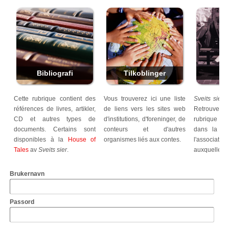
Bibliografi
Tilkoblinger
T
Cette rubrique contient des
Vous trouverez ici une liste
Sveits sier
fa
références de livres, artikler,
de liens vers les sites web
Retrouve
CD et autres types de
d'institutions, d'foreninger, de
rubrique le
documents. Certains sont
conteurs et d'autres
dans la pre
disponibles à la
House of
organismes liés aux contes.
l'association
Tales
av
Sveits sier
.
auxquelles el
Brukernavn
Passord