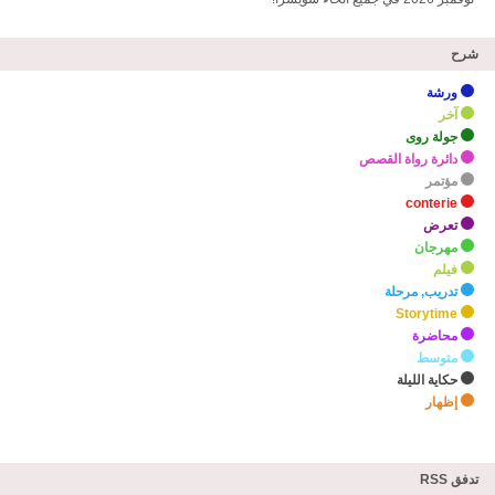
شرح
ورشة
آخر
جولة روى
دائرة رواة القصص
مؤتمر
conterie
تعرض
مهرجان
فيلم
تدريب, مرحلة
Storytime
محاضرة
متوسط
حكاية الليلة
إظهار
zHighlights
تدفق RSS