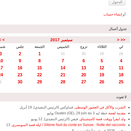
أو
إنشاء حساب
جدول أعمال
<<
<
سبتمبر 2017
>
>
لي
الثلاثاء
تزوج
الخميس
الجمعة
جلس
شم
3
2
1
31
30
29
28
10
9
8
7
6
5
4
17
16
15
14
13
12
11
24
23
22
21
20
19
18
30
29
28
27
26
25
1
لا تفوت
الشرب والأكل في العصور الوسطى,
فيتاوكس (الرئيس التنفيذي), 19 أبريل
مقدمة لقصة
خطة ليه Ouates (GE), 29 juin au 3 يوليو
ولد ليقرأ ووقت قصة كاميشيباي,
فيفي (الرئيس التنفيذي), 12 يونيو
34ème Nuit du conte en Suisse - Notte del racconto / ليلة قصة السويسري
, 13
نوفمبر 2026 في جميع أنحاء سويسرا!