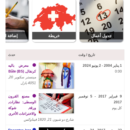
جدول أعمال
خريطة
إضافة التار
تاريخ / وقت
حدث
1 يناير 2004 - 2 يونيو 2024
معرض باليه
0:00
كرنفال, Bâle (BS)
مينستر سكوير 20,
4051 بازل
9 فبراير 2017 - 5 نوفمبر
مصنع القرون
2017
الوسطى: نظارات,
كل يوم
ورقة, شوكة
والاختراعات الأخرى
شارع دو شيون 21, 1820 فيتاوكس