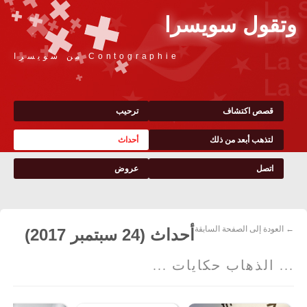
وتقول سويسرا
Contographie من سويسرا
قصص اكتشاف
ترحيب
لتذهب أبعد من ذلك
أحداث
اتصل
عروض
← العودة إلى الصفحة السابقة
أحداث (24 سبتمبر 2017)
... الذهاب حكايات ...