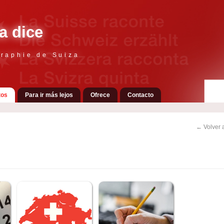
a dice
raphie de Suiza
tos
Para ir más lejos
Ofrece
Contacto
← Volver a