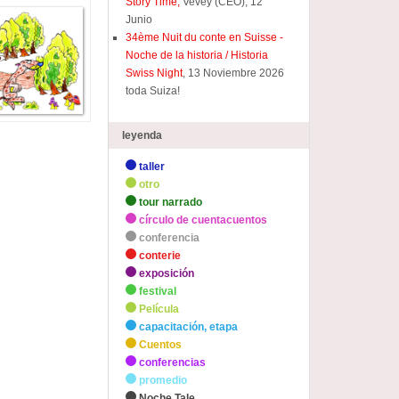
Story Time,
Vevey (CEO), 12
Junio
34ème Nuit du conte en Suisse -
Noche de la historia / Historia
Swiss Night
, 13 Noviembre 2026
toda Suiza!
leyenda
taller
otro
tour narrado
círculo de cuentacuentos
conferencia
conterie
exposición
festival
Película
capacitación, etapa
Cuentos
conferencias
promedio
Noche Tale