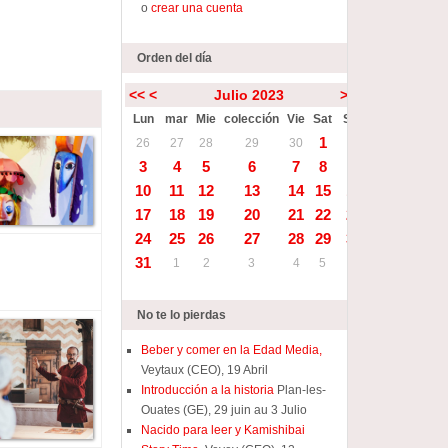
o
crear una cuenta
Orden del día
<<
<
Julio 2023
>
>>
Lun
mar
Mie
colección
Vie
Sat
Sun
1
2
26
27
28
29
30
3
4
5
6
7
8
9
10
11
12
13
14
15
16
17
18
19
20
21
22
23
24
25
26
27
28
29
30
31
1
2
3
4
5
6
No te lo pierdas
Beber y comer en la Edad Media,
Veytaux (CEO), 19 Abril
Introducción a la historia
Plan-les-
Ouates (GE), 29 juin au 3 Julio
Nacido para leer y Kamishibai