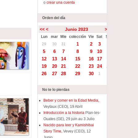
o
crear una cuenta
Orden del día
<<
<
Junio 2023
>
>>
Lun
mar
Mie
colección
Vie
Sat
Sun
1
2
3
4
29
30
31
5
6
7
8
9
10
11
12
13
14
15
16
17
18
19
20
21
22
23
24
25
26
27
28
29
30
1
2
No te lo pierdas
Beber y comer en la Edad Media,
Veytaux (CEO), 19 Abril
Introducción a la historia
Plan-les-
Ouates (GE), 29 juin au 3 Julio
Nacido para leer y Kamishibai
Story Time,
Vevey (CEO), 12
Junio