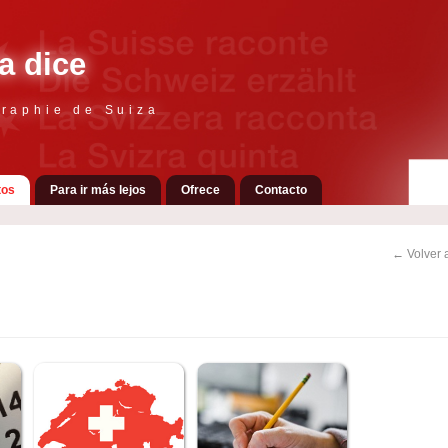
a dice
raphie de Suiza
tos
Para ir más lejos
Ofrece
Contacto
← Volver a