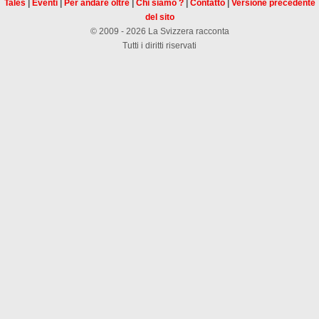
Tales
|
Eventi
|
Per andare oltre
|
Chi siamo ?
|
Contatto
|
Versione precedente
del sito
© 2009 - 2026 La Svizzera racconta
Tutti i diritti riservati