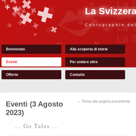
La Svizzer
Contographie de
Benvenuto
Alla scoperta di storie
Eventi
Per andare oltre
Offerte
Contatto
← Torna alla pagina precedente
Eventi (3 Agosto
2023)
... Go Tales ...