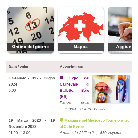
Ordine del giorno
Mappa
Aggiungi 
Data / volta
Avvenimento
1 Gennaio 2004 - 2 Giugno
Expo del
2024
Carnevale di
0:00
Balletto, Bâle
(BS)
Piazza della
Cattedrale 20, 4051 Basilea
19 Marzo 2023 - 19
Mangiare nel Medioevo Tour e pranzo
Novembre 2023
al Café Byron
11:00 - 13:00
Avenue de Chillon 21, 1820 Veytaux