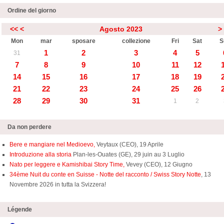
Ordine del giorno
<<
<
Agosto 2023
>
Mon
mar
sposare
collezione
Fri
Sat
S
1
2
3
4
5
31
7
8
9
10
11
12
14
15
16
17
18
19
21
22
23
24
25
26
28
29
30
31
1
2
Da non perdere
Bere e mangiare nel Medioevo,
Veytaux (CEO), 19 Aprile
Introduzione alla storia
Plan-les-Ouates (GE), 29 juin au 3 Luglio
Nato per leggere e Kamishibai Story Time,
Vevey (CEO), 12 Giugno
34ème Nuit du conte en Suisse - Notte del racconto / Swiss Story Notte
, 13
Novembre 2026 in tutta la Svizzera!
Légende