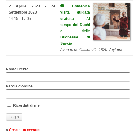
2 Aprile 2023 - 24
Domenica
Settembre 2023
visita guidata
14:15 - 17:05
gratuita – Al
tempo dei Duchi
e delle
Duchesse di
Savoia
Avenue de Chillon 21, 1820 Veytaux
Nome utente
Parola d'ordine
Ricordati di me
o
Creare un account