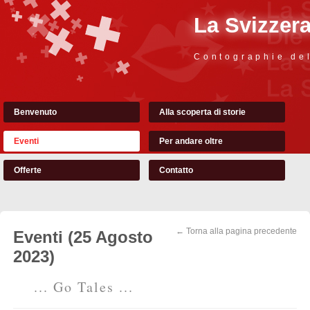
La Svizzer
Contographie de
Benvenuto
Alla scoperta di storie
Eventi
Per andare oltre
Offerte
Contatto
← Torna alla pagina precedente
Eventi (25 Agosto
2023)
... Go Tales ...