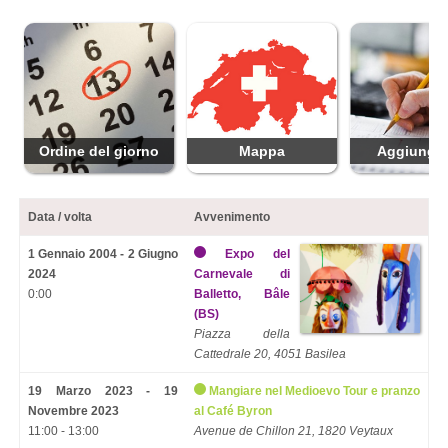
Ordine del giorno
Mappa
Aggiungi 
Data / volta
Avvenimento
1 Gennaio 2004 - 2 Giugno
Expo del
2024
Carnevale di
0:00
Balletto, Bâle
(BS)
Piazza della
Cattedrale 20, 4051 Basilea
19 Marzo 2023 - 19
Mangiare nel Medioevo Tour e pranzo
Novembre 2023
al Café Byron
11:00 - 13:00
Avenue de Chillon 21, 1820 Veytaux