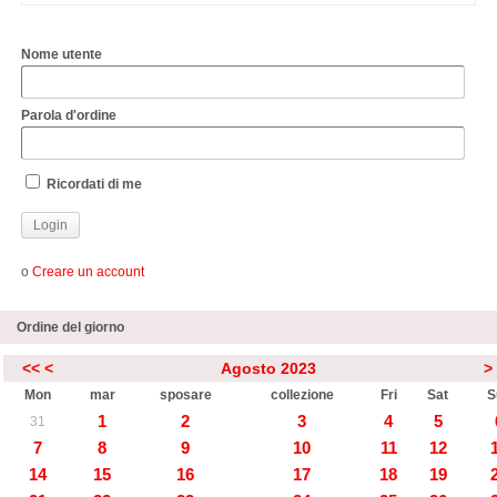
Nome utente
Parola d'ordine
Ricordati di me
o
Creare un account
Ordine del giorno
<<
<
Agosto 2023
>
Mon
mar
sposare
collezione
Fri
Sat
S
1
2
3
4
5
31
7
8
9
10
11
12
14
15
16
17
18
19