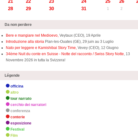
21
22
23
24
25
26
28
29
30
31
1
2
Da non perdere
Bere e mangiare nel Medioevo,
Veytaux (CEO), 19 Aprile
Introduzione alla storia
Plan-les-Ouates (GE), 29 juin au 3 Luglio
Nato per leggere e Kamishibai Story Time,
Vevey (CEO), 12 Giugno
34ème Nuit du conte en Suisse - Notte del racconto / Swiss Story Notte
, 13
Novembre 2026 in tutta la Svizzera!
Légende
officina
altro
tour narrato
cerchio dei narratori
conferenza
conterie
esposizione
Festival
Film