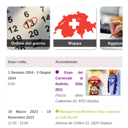
Ordine del giorno
Mappa
Aggiungi 
Data / volta
Avvenimento
1 Gennaio 2004 - 2 Giugno
Expo del
2024
Carnevale di
0:00
Balletto, Bâle
(BS)
Piazza della
Cattedrale 20, 4051 Basilea
19 Marzo 2023 - 19
Mangiare nel Medioevo Tour e pranzo
Novembre 2023
al Café Byron
11:00 - 13:00
Avenue de Chillon 21, 1820 Veytaux