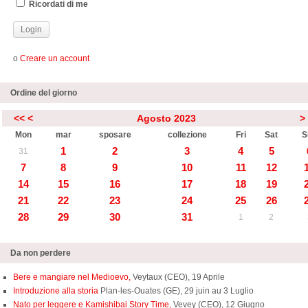
Ricordati di me
o
Creare un account
Ordine del giorno
<<
<
Agosto 2023
>
Mon
mar
sposare
collezione
Fri
Sat
S
1
2
3
4
5
31
7
8
9
10
11
12
14
15
16
17
18
19
21
22
23
24
25
26
28
29
30
31
1
2
Da non perdere
Bere e mangiare nel Medioevo,
Veytaux (CEO), 19 Aprile
Introduzione alla storia
Plan-les-Ouates (GE), 29 juin au 3 Luglio
Nato per leggere e Kamishibai Story Time,
Vevey (CEO), 12 Giugno