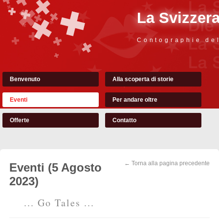
La Svizzer
Contographie de
Benvenuto
Alla scoperta di storie
Eventi
Per andare oltre
Offerte
Contatto
← Torna alla pagina precedente
Eventi (5 Agosto
2023)
... Go Tales ...