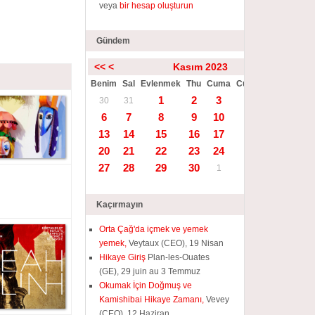
veya
bir hesap oluşturun
Gündem
<<
<
Kasım 2023
>
>>
Benim
Sal
Evlenmek
Thu
Cuma
Cumartesi
Güneş
1
2
3
4
5
30
31
6
7
8
9
10
11
12
13
14
15
16
17
18
19
20
21
22
23
24
25
26
27
28
29
30
1
2
3
Kaçırmayın
Orta Çağ'da içmek ve yemek
yemek,
Veytaux (CEO), 19 Nisan
Hikaye Giriş
Plan-les-Ouates
(GE), 29 juin au 3 Temmuz
Okumak İçin Doğmuş ve
Kamishibai Hikaye Zamanı,
Vevey
(CEO), 12 Haziran