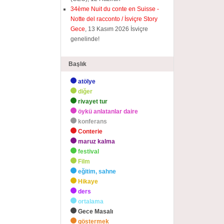
34ème Nuit du conte en Suisse -
Notte del racconto / İsviçre Story
Gece
, 13 Kasım 2026 İsviçre
genelinde!
Başlık
atölye
diğer
rivayet tur
öykü anlatanlar daire
konferans
Conterie
maruz kalma
festival
Film
eğitim, sahne
Hikaye
ders
ortalama
Gece Masalı
göstermek