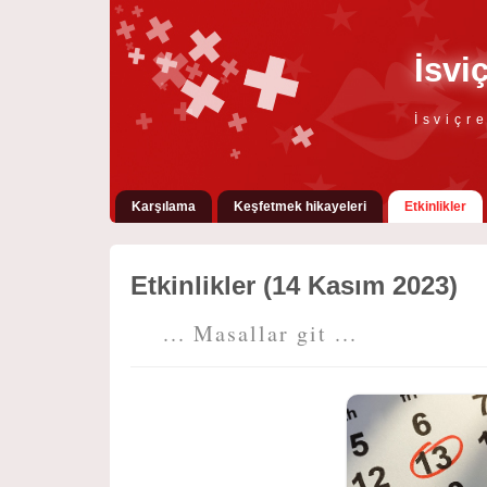
İsvi
İsviçr
Karşılama
Keşfetmek hikayeleri
Etkinlikler
Etkinlikler (14 Kasım 2023)
... Masallar git ...