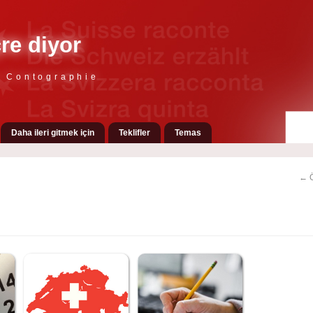
çre diyor
e Contographie
Daha ileri gitmek için
Teklifler
Temas
← Ö