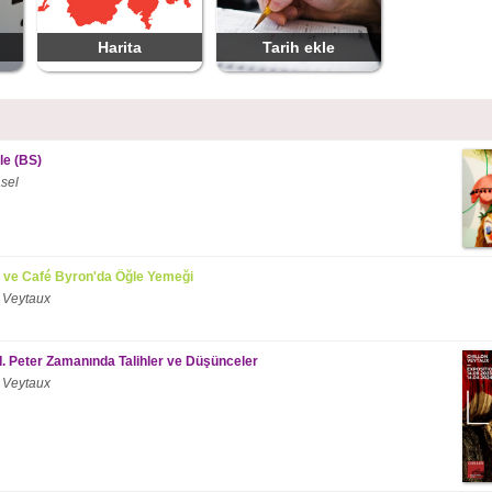
Harita
Tarih ekle
le (BS)
sel
 ve Café Byron'da Öğle Yemeği
 Veytaux
II. Peter Zamanında Talihler ve Düşünceler
 Veytaux