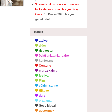
34ème Nuit du conte en Suisse -
Notte del racconto / İsviçre Story
Gece
, 13 Kasım 2026 İsviçre
genelinde!
Başlık
atölye
diğer
rivayet tur
öykü anlatanlar daire
konferans
Conterie
maruz kalma
festival
Film
eğitim, sahne
Hikaye
ders
ortalama
Gece Masalı
göstermek