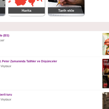
Harita
Tarih ekle
le (BS)
sel
II. Peter Zamanında Talihler ve Düşünceler
 Veytaux
erli turu
 Veytaux