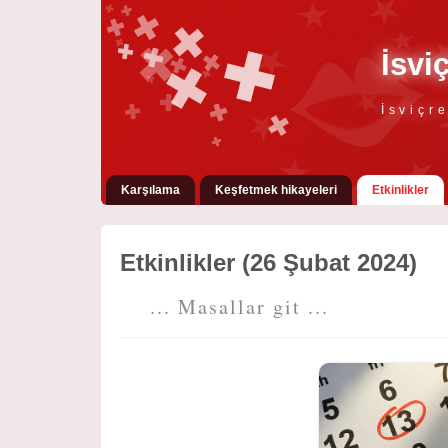
İsvi
İsviçr
Karşılama
Keşfetmek hikayeleri
Etkinlikler
Etkinlikler (26 Şubat 2024)
... Masallar git ...