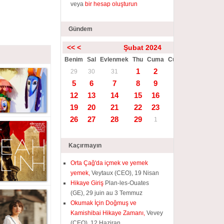
veya
bir hesap oluşturun
Gündem
<<
<
Şubat 2024
>
>>
Benim
Sal
Evlenmek
Thu
Cuma
Cumartesi
Güneş
1
2
3
4
29
30
31
5
6
7
8
9
10
11
12
13
14
15
16
17
18
19
20
21
22
23
24
25
26
27
28
29
1
2
3
Kaçırmayın
Orta Çağ'da içmek ve yemek
yemek,
Veytaux (CEO), 19 Nisan
Hikaye Giriş
Plan-les-Ouates
(GE), 29 juin au 3 Temmuz
Okumak İçin Doğmuş ve
Kamishibai Hikaye Zamanı,
Vevey
(CEO), 12 Haziran