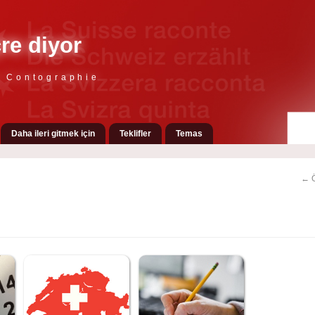
çre diyor
e Contographie
Daha ileri gitmek için
Teklifler
Temas
← Ö