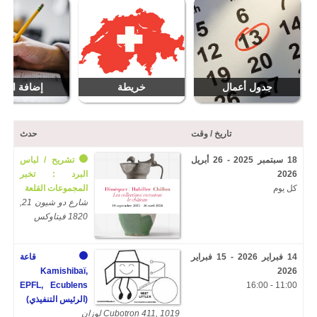
جدول أعمال
خريطة
إضافة التار
تاريخ / وقت
حدث
18 سبتمبر 2025 - 26 أبريل
تشريح / لباس
2026
البرد : تخبر
كل يوم
المجموعات القلعة
شارع دو شيون 21,
1820 فيتاوكس
14 فبراير 2026 - 15 فبراير
قاعة
Kamishibaï,
2026
EPFL, Ecublens
11:00 - 16:00
(الرئيس التنفيذي)
Cubotron 411, 1019 لوزان