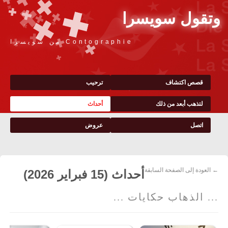
وتقول سويسرا
Contographie من سويسرا
قصص اكتشاف
ترحيب
لتذهب أبعد من ذلك
أحداث
اتصل
عروض
← العودة إلى الصفحة السابقة
أحداث (15 فبراير 2026)
... الذهاب حكايات ...