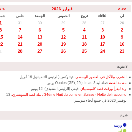
<<
<
فبراير 2026
>
>
لي
الثلاثاء
تزوج
الخميس
الجمعة
جلس
شم
1
31
30
29
28
27
26
8
7
6
5
4
3
2
15
14
13
12
11
10
9
22
21
20
19
18
17
16
28
27
26
25
24
23
1
لا تفوت
الشرب والأكل في العصور الوسطى,
فيتاوكس (الرئيس التنفيذي), 19 أبريل
مقدمة لقصة
خطة ليه Ouates (GE), 29 juin au 3 يوليو
ولد ليقرأ ووقت قصة كاميشيباي,
فيفي (الرئيس التنفيذي), 12 يونيو
34ème Nuit du conte en Suisse - Notte del racconto / ليلة قصة السويسري
, 13
نوفمبر 2026 في جميع أنحاء سويسرا!
شرح
ورشة
آخر