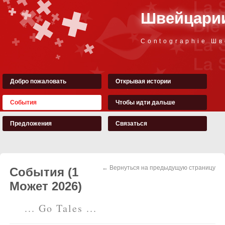
Швейцарии
Contographie Ш
Добро пожаловать
Открывая истории
События
Чтобы идти дальше
Предложения
Связаться
← Вернуться на предыдущую страницу
События (1
Может 2026)
... Go Tales ...