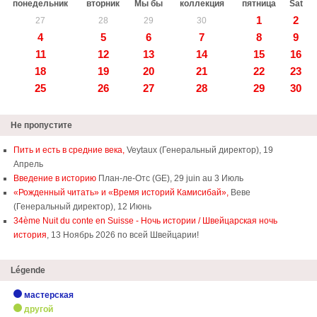
понедельник
вторник
Мы бы
коллекция
пятница
Sat
1
2
27
28
29
30
4
5
6
7
8
9
11
12
13
14
15
16
18
19
20
21
22
23
25
26
27
28
29
30
Не пропустите
Пить и есть в средние века,
Veytaux (Генеральный директор), 19
Апрель
Введение в историю
План-ле-Отс (GE), 29 juin au 3 Июль
«Рожденный читать» и «Время историй Камисибай»,
Веве
(Генеральный директор), 12 Июнь
34ème Nuit du conte en Suisse - Ночь истории / Швейцарская ночь
история
, 13 Ноябрь 2026 по всей Швейцарии!
Légende
мастерская
другой