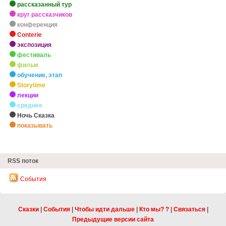
рассказанный тур
круг рассказчиков
конференция
Conterie
экспозиция
фестиваль
фильм
обучение, этап
Storytime
лекции
среднее
Ночь Сказка
показывать
zHighlights
RSS поток
События
Сказки
|
События
|
Чтобы идти дальше
|
Кто мы? ?
|
Связаться
|
Предыдущие версии сайта