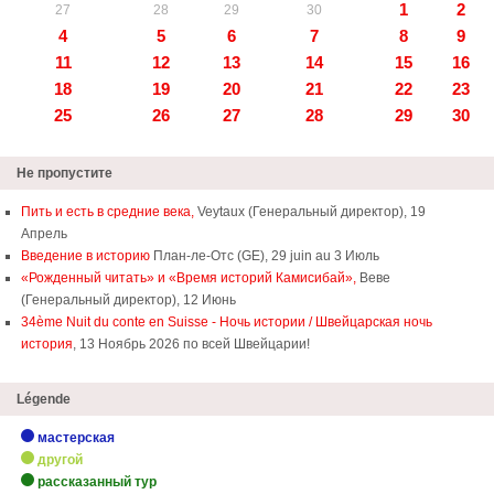
1
2
27
28
29
30
4
5
6
7
8
9
11
12
13
14
15
16
18
19
20
21
22
23
25
26
27
28
29
30
Не пропустите
Пить и есть в средние века,
Veytaux (Генеральный директор), 19
Апрель
Введение в историю
План-ле-Отс (GE), 29 juin au 3 Июль
«Рожденный читать» и «Время историй Камисибай»,
Веве
(Генеральный директор), 12 Июнь
34ème Nuit du conte en Suisse - Ночь истории / Швейцарская ночь
история
, 13 Ноябрь 2026 по всей Швейцарии!
Légende
мастерская
другой
рассказанный тур