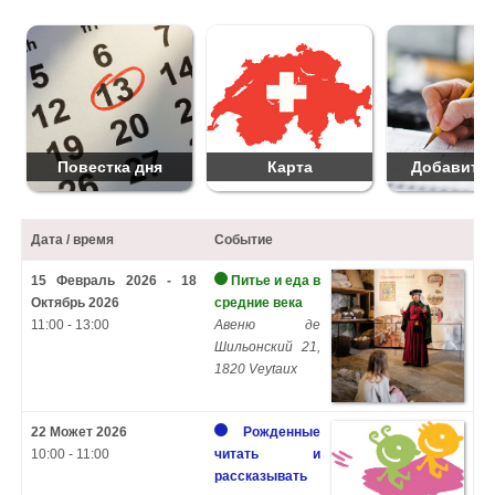
Повестка дня
Карта
Добавить 
Дата / время
Событие
15 Февраль 2026 - 18
Питье и еда в
Октябрь 2026
средние века
11:00 - 13:00
Авеню де
Шильонский 21,
1820 Veytaux
22 Может 2026
Рожденные
10:00 - 11:00
читать и
рассказывать