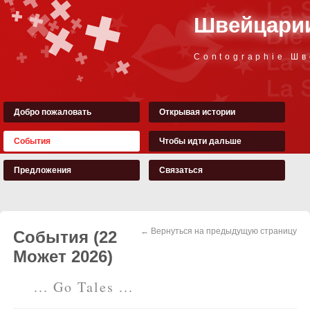
Швейцарии
Contographie Ш
Добро пожаловать
Открывая истории
События
Чтобы идти дальше
Предложения
Связаться
← Вернуться на предыдущую страницу
События (22
Может 2026)
... Go Tales ...