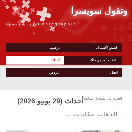
وتقول سويسرا
Contographie من سويسرا
قصص اكتشاف
ترحيب
لتذهب أبعد من ذلك
أحداث
اتصل
عروض
← العودة إلى الصفحة السابقة
أحداث (29 يونيو 2026)
... الذهاب حكايات ...