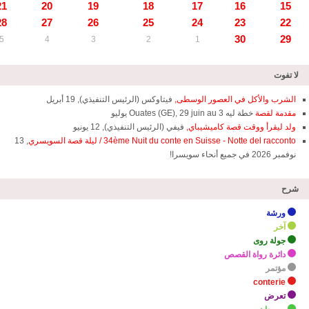
21
20
19
18
17
16
15
28
27
26
25
24
23
22
30
29
5
4
3
2
1
لا تفوت
الشرب والأكل في العصور الوسطى,
فيتاوكس (الرئيس التنفيذي), 19 أبريل
مقدمة لقصة
خطة ليه Ouates (GE), 29 juin au 3 يوليو
ولد ليقرأ ووقت قصة كاميشيباي,
فيفي (الرئيس التنفيذي), 12 يونيو
34ème Nuit du conte en Suisse - Notte del racconto / ليلة قصة السويسري
, 13
نوفمبر 2026 في جميع أنحاء سويسرا!
شرح
ورشة
آخر
جولة روى
دائرة رواة القصص
مؤتمر
conterie
تعرض