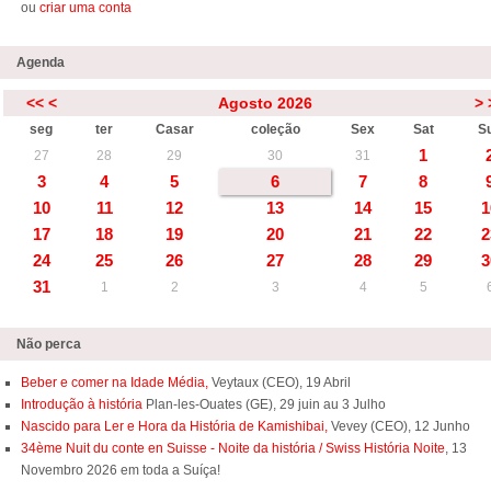
ou
criar uma conta
Agenda
<<
<
Agosto 2026
>
seg
ter
Casar
coleção
Sex
Sat
S
1
27
28
29
30
31
3
4
5
6
7
8
10
11
12
13
14
15
1
17
18
19
20
21
22
2
24
25
26
27
28
29
3
31
1
2
3
4
5
Não perca
Beber e comer na Idade Média,
Veytaux (CEO), 19 Abril
Introdução à história
Plan-les-Ouates (GE), 29 juin au 3 Julho
Nascido para Ler e Hora da História de Kamishibai,
Vevey (CEO), 12 Junho
34ème Nuit du conte en Suisse - Noite da história / Swiss História Noite
, 13
Novembro 2026 em toda a Suíça!