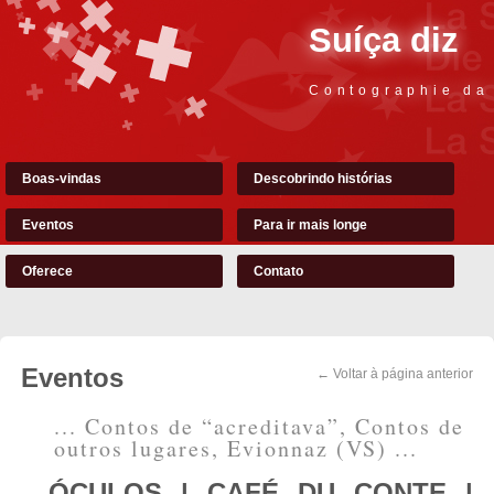
Suíça diz
Contographie da
Boas-vindas
Descobrindo histórias
Eventos
Para ir mais longe
Oferece
Contato
Eventos
← Voltar à página anterior
... Contos de “acreditava”, Contos de
outros lugares, Evionnaz (VS) ...
ÓCULOS | CAFÉ DU CONTE |