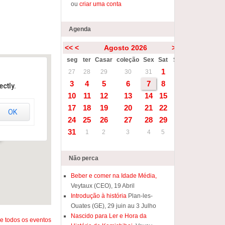
ou
criar uma conta
Agenda
<<
<
Agosto 2026
>
>>
seg
ter
Casar
coleção
Sex
Sat
Sun
1
2
27
28
29
30
31
3
4
5
6
7
8
9
ctly.
10
11
12
13
14
15
16
17
18
19
20
21
22
23
OK
s
24
25
26
27
28
29
30
31
1
2
3
4
5
6
Não perca
Beber e comer na Idade Média,
Veytaux (CEO), 19 Abril
Introdução à história
Plan-les-
Ouates (GE), 29 juin au 3 Julho
Nascido para Ler e Hora da
e todos os eventos