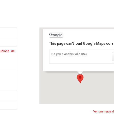
This page can't load Google Maps corre
éunions de
Do you own this website?
CERM
(
Centre d’Expositions et de Réunion
de Martigny
)
Rue du Levant
91 - Martigny
Ver um mapa d