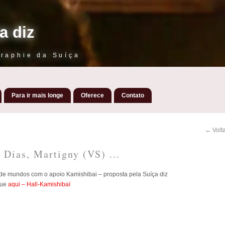
a diz
raphie da Suíça
Para ir mais longe
Oferece
Contato
← Volta
 Dias, Martigny (VS) ...
 de mundos com o apoio Kamishibai – proposta pela Suíça diz
que
aqui – Hall-Kamishibaï