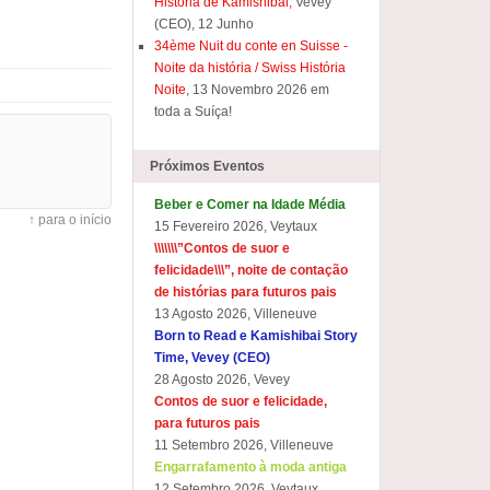
História de Kamishibai,
Vevey
(CEO), 12 Junho
34ème Nuit du conte en Suisse -
Noite da história / Swiss História
Noite
, 13 Novembro 2026 em
toda a Suíça!
Próximos Eventos
Beber e Comer na Idade Média
↑ para o início
15 Fevereiro 2026, Veytaux
\\\\\\\”Contos de suor e
felicidade\\\”, noite de contação
de histórias para futuros pais
13 Agosto 2026, Villeneuve
Born to Read e Kamishibai Story
Time, Vevey (CEO)
28 Agosto 2026, Vevey
Contos de suor e felicidade,
para futuros pais
11 Setembro 2026, Villeneuve
Engarrafamento à moda antiga
12 Setembro 2026, Veytaux