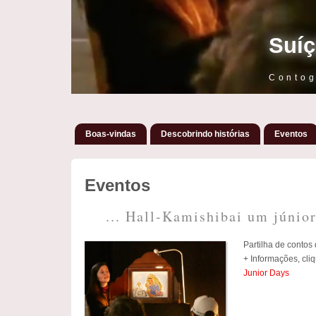
Suíç
Contog
Boas-vindas
Descobrindo histórias
Eventos
Eventos
... Hall-Kamishibai um júnior
Partilha de contos
+ Informações, cli
Junior Days