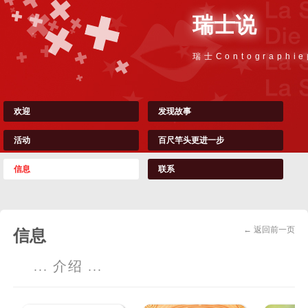
瑞士说
瑞士Contographi
欢迎
发现故事
活动
百尺竿头更进一步
信息
联系
← 返回前一页
信息
... 介绍 ...