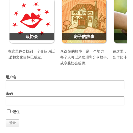
该协会
房子的故事
合
在这里你会找到一个介绍
瑞士
众议院的故事，是一个地方，
在这里，你
说
和文化目标已成立.
每个人可以来发现和分享故事,
合作伙伴和
或享受协会提供.
用户名
密码
记住