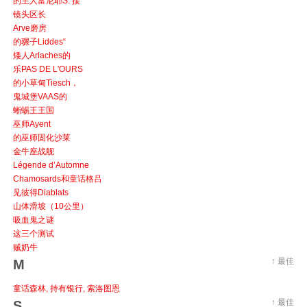
的主人富尼耶S. 接
镜头区长
Arve磨房
的骡子Liddes“
矮人Arlaches的
乐PAS DE L'OURS
的小草甸Tiesch，
鬼城堡VAAS的
蜥蜴王王国
巫师Ayent
的巫师固化沙莱
金牛座战舰
Légende d’Automne
Chamosards和童话格吕
见彼得Diablats
山体滑坡（10公里）
吸血鬼之谜
这三个测试
贼奶牛
↑ 最佳
M
童话森林, 持有银行, 索洛图恩
↑ 最佳
S