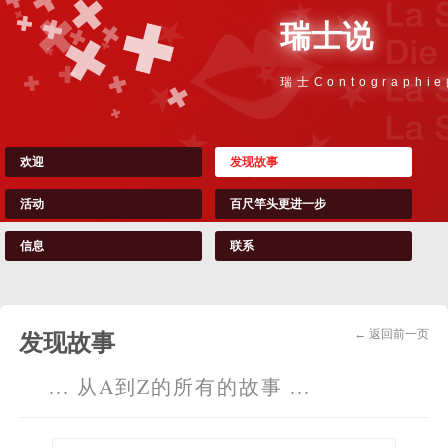
瑞士说
瑞士Contographi
欢迎
发现故事
活动
百尺竿头更进一步
信息
联系
← 返回前一页
发现故事
... 从A到Z的所有的故事 ...