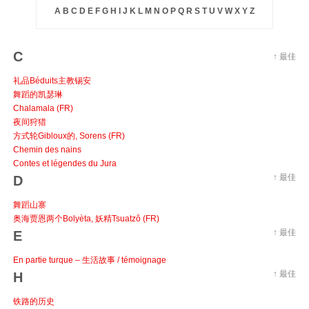
A
B
C
D
E
F
G
H
I
J
K
L
M
N
O
P
Q
R
S
T
U
V
W
X
Y
Z
C
↑ 最佳
礼品Bé​​duits主教锡安
舞蹈的凯瑟琳
Chalamala (FR)
夜间狩猎
方式轮Gibloux的, Sorens (FR)
Chemin des nains
Contes et légendes du Jura
↑ 最佳
D
舞蹈山寨
奥海贾恩两个Bolyèta, 妖精Tsuatzô (FR)
↑ 最佳
E
En partie turque – 生活故事 / témoignage
↑ 最佳
H
铁路的历史