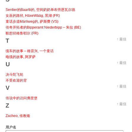
Sentier的Baartli的, 空间奶奶单布劳恩瓦尔德
女巫的路径, HäxeWääg, 黑湖 (FR)
童话步道Märliweg的, 萨斯费 (VS)
传奇开拓者的Bipperamt Niederbipp – 朱拉 (BE)
联想径格鲁耶尔 (FR)
↑ 最佳
T
缆车的故事 – 格雷兴, 一个童话
电缆的故事, 阿罗萨
↑ 最佳
U
决斗陀飞轮
不受欢迎的背
↑ 最佳
V
传说中的访问弗里堡
↑ 最佳
Z
Zacheo, 传教矮
用户名