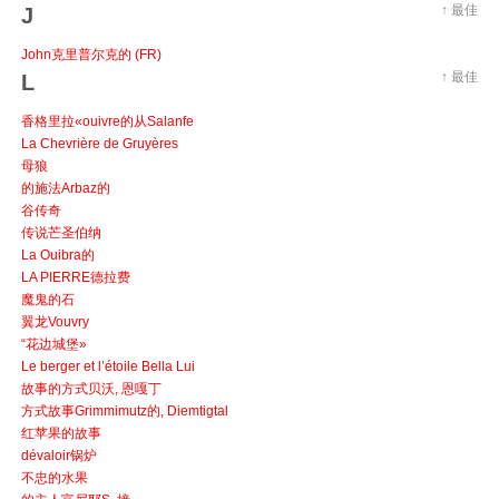
↑ 最佳
J
John克里普尔克的 (FR)
↑ 最佳
L
香格里拉«ouivre的从Salanfe
La Chevrière de Gruyères
母狼
的施法Arbaz的
谷传奇
传说芒圣伯纳
La Ouibra的
LA PIERRE德拉费
魔鬼的石
翼龙Vouvry
“花边城堡»
Le berger et l’étoile Bella Lui
故事的方式贝沃, 恩嘎丁
方式故事Grimmimutz的, Diemtigtal
红苹果的故事
dévaloir锅炉
不忠的水果