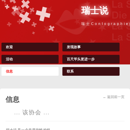
瑞士说
瑞士Contographi
欢迎
发现故事
活动
百尺竿头更进一步
信息
联系
← 返回前一页
信息
... 该协会 ...