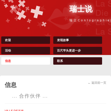
瑞士说
瑞士Contographi
欢迎
发现故事
活动
百尺竿头更进一步
信息
联系
← 返回前一页
信息
... 合作伙伴 ...