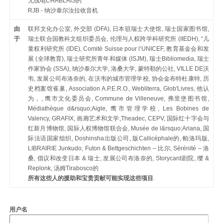
无线电CHABLAIS的
RJB - 纳沙泰尔汝拉收音机
由
联邦文化办公室, 外交部 (DFA), 日本驻瑞士大使馆, 瑞士国家图书馆,
于
瑞士联合国教科文组织委员会, 伦理与人权跨学科研究所 (IIEDH), “儿
童权利研究所 (IDE), Comité Suisse pour l‘UNICEF, 教育基金会和发
展 (全球教育), 瑞士研究所青年和媒体 (ISJM), 瑞士Bibliomedia, 瑞士
作家协会 (SSA), 纳沙泰尔大学, 洛桑大学, 蒙特勒的公社, VILLE DE沃
韦, 发展公司布洛奈的, 在沃韦的城市管理学校, 协会金布特杜康特, 历
史档案馆雀巢, Association A.P.E.R.O., Webliterra, Glob'Livres, 他认
为，, 鹰市文化委员会, Commune de Villeneuve, 弗里堡图书馆,
Médiathèque d&rsquo;Aigle, 鹰市管理学校, Les Bobines de
Valency, GRAFIX, 画廊艺术和文学,Theadec, CEPV, 国际红十字会与
红新月博物馆, 国际人权博物馆联合会, Musée de l&rsquo;Ariana, 国
际法语国家组织, Doshinsha出版公司, 版Callicéphale的, 帕洛玛版,
LIBRAIRIE Junkudo, Futon & Bettgeschichten – 比尔, Sérénité – 洛
桑, 倡议和改变日本 & 瑞士, 发展公司布洛奈的, Storycard剧院, 缨 &
Replonk, 汤姆Tirabosco的
所有这些人的援助和宝贵贡献可能实现这些项目
.
用户名