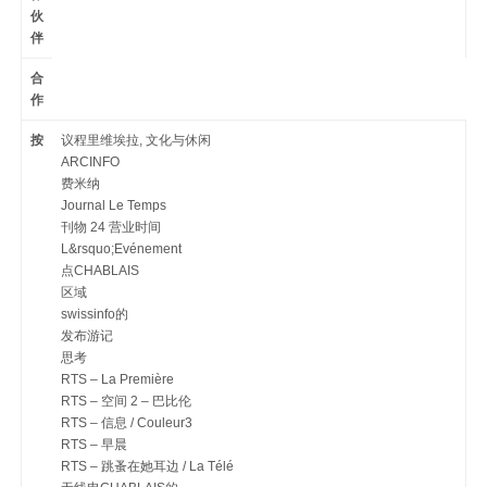
伙
伴
合
作
按
议程里维埃​​拉, 文化与休闲
ARCINFO
费米纳
Journal Le Temps
刊物 24 营业时间
L&rsquo;Evénement
点CHABLAIS
区域
swissinfo的
发布游记
思考
RTS – La Première
RTS – 空间 2 – 巴比伦
RTS – 信息 / Couleur3
RTS – 早晨
RTS – 跳蚤在她耳边 / La Télé