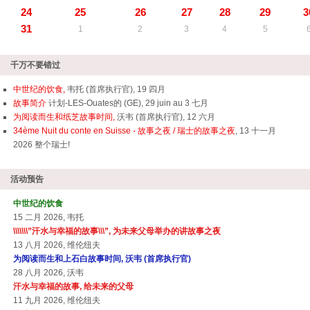
24
25
26
27
28
29
3
31
1
2
3
4
5
千万不要错过
中世纪的饮食,
韦托 (首席执行官), 19 四月
故事简介
计划-LES-Ouates的 (GE), 29 juin au 3 七月
为阅读而生和纸芝故事时间,
沃韦 (首席执行官), 12 六月
34ème Nuit du conte en Suisse - 故事之夜 / 瑞士的故事之夜
, 13 十一月
2026 整个瑞士!
活动预告
中世纪的饮食
15 二月 2026, 韦托
\\\\\\\”汗水与幸福的故事\\\”, 为未来父母举办的讲故事之夜
13 八月 2026, 维伦纽夫
为阅读而生和上石白故事时间, 沃韦 (首席执行官)
28 八月 2026, 沃韦
汗水与幸福的故事, 给未来的父母
11 九月 2026, 维伦纽夫