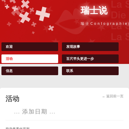
瑞士说
瑞士Contographi
欢迎
发现故事
活动
百尺竿头更进一步
信息
联系
← 返回前一页
活动
... 添加日期 ...