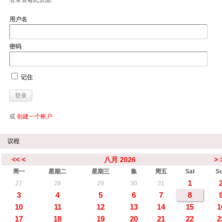
登录查看此页面.
用户名
密码
记住
或
创建一个帐户
议程
<<
<
八月 2026
>
周一
星期二
星期三
集
周五
Sat
S
1
27
28
29
30
31
3
4
5
6
7
8
10
11
12
13
14
15
1
17
18
19
20
21
22
2