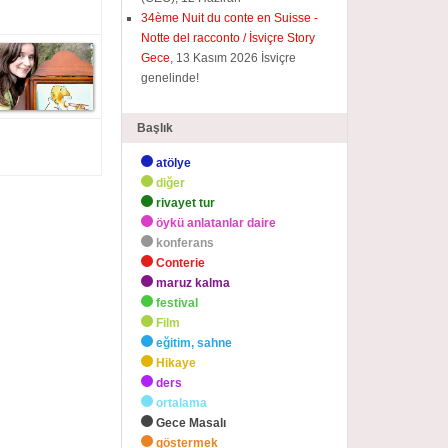
34ème Nuit du conte en Suisse -
Notte del racconto / İsviçre Story
Gece
, 13 Kasım 2026 İsviçre
genelinde!
Başlık
atölye
diğer
rivayet tur
öykü anlatanlar daire
konferans
Conterie
maruz kalma
festival
Film
eğitim, sahne
Hikaye
ders
ortalama
Gece Masalı
göstermek