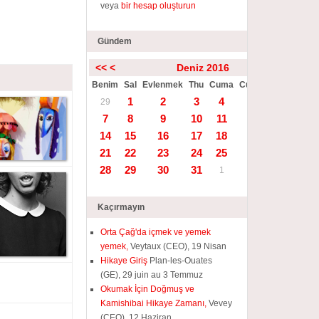
veya
bir hesap oluşturun
Gündem
<<
<
Deniz 2016
>
>>
Benim
Sal
Evlenmek
Thu
Cuma
Cumartesi
Güneş
1
2
3
4
5
6
29
7
8
9
10
11
12
13
14
15
16
17
18
19
20
21
22
23
24
25
26
27
28
29
30
31
1
2
3
Kaçırmayın
Orta Çağ'da içmek ve yemek
yemek,
Veytaux (CEO), 19 Nisan
Hikaye Giriş
Plan-les-Ouates
(GE), 29 juin au 3 Temmuz
Okumak İçin Doğmuş ve
Kamishibai Hikaye Zamanı,
Vevey
(CEO), 12 Haziran