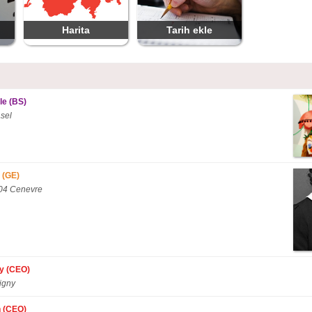
Harita
Tarih ekle
le (BS)
sel
 (GE)
204 Cenevre
ny (CEO)
igny
n (CEO)