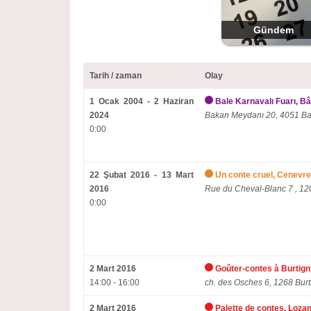
Gündem
Tarih / zaman
Olay
1 Ocak 2004 - 2 Haziran
Bale Karnavalı Fuarı, Bâ
2024
Bakan Meydanı 20, 4051 Ba
0:00
22 Şubat 2016 - 13 Mart
Un conte cruel, Cenevre
2016
Rue du Cheval-Blanc
7 , 1
0:00
2 Mart 2016
Goûter-contes à Burtig
14:00 - 16:00
ch. des Osches 6, 1268 Burt
2 Mart 2016
Palette de contes, Loza