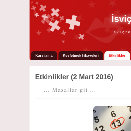
İsvi
İsviçr
Karşılama
Keşfetmek hikayeleri
Etkinlikler
Etkinlikler (2 Mart 2016)
... Masallar git ...