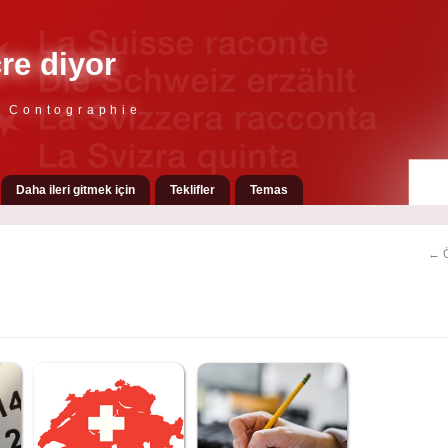
çre diyor
e Contographie
Daha ileri gitmek için
Teklifler
Temas
← Ö