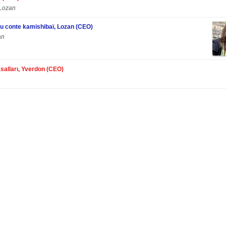
 Lozan
du conte kamishibaï, Lozan (CEO)
an
alları, Yverdon (CEO)