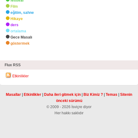
festival
Film
eğitim, sahne
Hikaye
ders
ortalama
Gece Masalı
göstermek
zHighlights
Flux RSS
Etkinlikler
Masallar
|
Etkinlikler
|
Daha ileri gitmek için
|
Biz Kimiz ?
|
Temas
|
Sitenin
önceki sürümü
© 2009 - 2026 İsviçre diyor
Her hakkı saklıdır