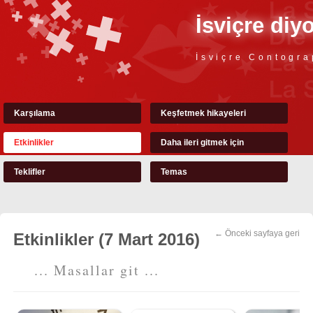
İsviçre diy
İsviçre Contogra
Karşılama
Keşfetmek hikayeleri
Etkinlikler
Daha ileri gitmek için
Teklifler
Temas
← Önceki sayfaya geri
Etkinlikler (7 Mart 2016)
... Masallar git ...