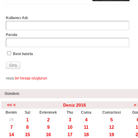
Kullanıcı Adı
Parola
Beni hatırla
veya
bir hesap oluşturun
Gündem
<<
<
Deniz 2016
>
Benim
Sal
Evlenmek
Thu
Cuma
Cumartesi
Gü
1
2
3
4
5
29
7
8
9
10
11
12
1
14
15
16
17
18
19
2