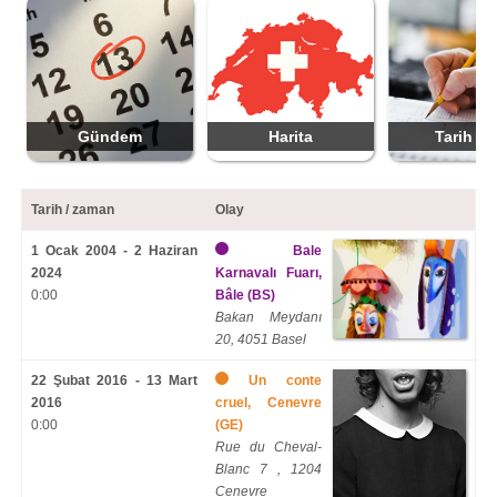
Gündem
Harita
Tarih ek
Tarih / zaman
Olay
1 Ocak 2004 - 2 Haziran
Bale
2024
Karnavalı Fuarı,
0:00
Bâle (BS)
Bakan Meydanı
20, 4051 Basel
22 Şubat 2016 - 13 Mart
Un conte
2016
cruel, Cenevre
0:00
(GE)
Rue du Cheval-
Blanc
7 , 1204
Cenevre