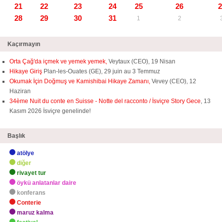
21
22
23
24
25
26
2
28
29
30
31
1
2
Kaçırmayın
Orta Çağ'da içmek ve yemek yemek,
Veytaux (CEO), 19 Nisan
Hikaye Giriş
Plan-les-Ouates (GE), 29 juin au 3 Temmuz
Okumak İçin Doğmuş ve Kamishibai Hikaye Zamanı,
Vevey (CEO), 12
Haziran
34ème Nuit du conte en Suisse - Notte del racconto / İsviçre Story Gece
, 13
Kasım 2026 İsviçre genelinde!
Başlık
atölye
diğer
rivayet tur
öykü anlatanlar daire
konferans
Conterie
maruz kalma