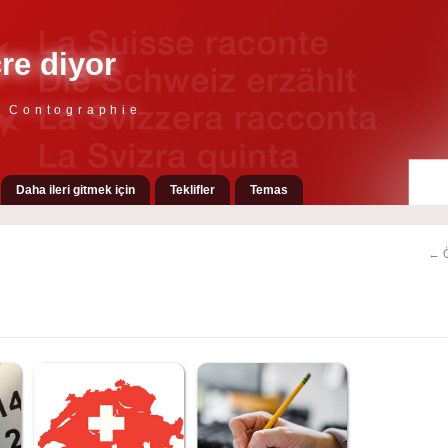
çre diyor
e Contographie
Daha ileri gitmek için
Teklifler
Temas
← Ö