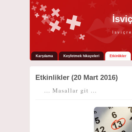
İsvi
İsviçr
Karşılama
Keşfetmek hikayeleri
Etkinlikler
Etkinlikler (20 Mart 2016)
... Masallar git ...