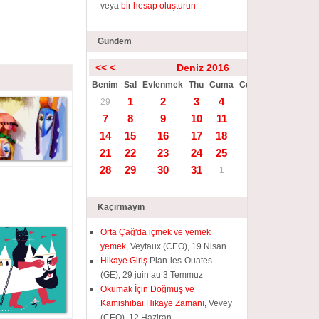
veya
bir hesap oluşturun
Gündem
<<
<
Deniz 2016
>
>>
Benim
Sal
Evlenmek
Thu
Cuma
Cumartesi
Güneş
1
2
3
4
5
6
29
7
8
9
10
11
12
13
14
15
16
17
18
19
20
21
22
23
24
25
26
27
28
29
30
31
1
2
3
Kaçırmayın
Orta Çağ'da içmek ve yemek
yemek,
Veytaux (CEO), 19 Nisan
Hikaye Giriş
Plan-les-Ouates
(GE), 29 juin au 3 Temmuz
Okumak İçin Doğmuş ve
Kamishibai Hikaye Zamanı,
Vevey
(CEO), 12 Haziran