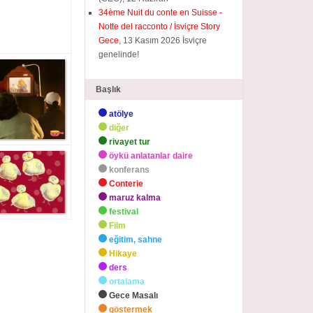
34ème Nuit du conte en Suisse -
Notte del racconto / İsviçre Story
Gece
, 13 Kasım 2026 İsviçre
genelinde!
Başlık
atölye
diğer
rivayet tur
öykü anlatanlar daire
konferans
Conterie
maruz kalma
festival
Film
eğitim, sahne
Hikaye
ders
ortalama
Gece Masalı
göstermek