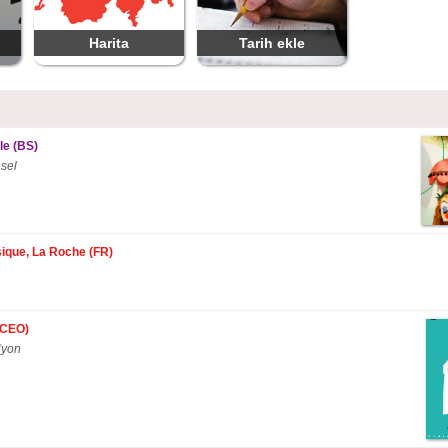
Harita
Tarih ekle
le (BS)
sel
ique, La Roche (FR)
 (CEO)
Nyon