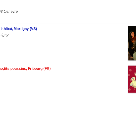
08 Cenevre
ishibaï, Martigny (VS)
tigny
;tits poussins, Fribourg (FR)