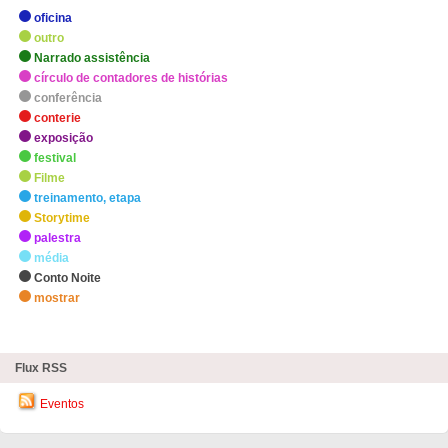
oficina
outro
Narrado assistência
círculo de contadores de histórias
conferência
conterie
exposição
festival
Filme
treinamento, etapa
Storytime
palestra
média
Conto Noite
mostrar
zHighlights
Flux RSS
Eventos