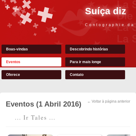
Suíça diz
Contographie da
Boas-vindas
Descobrindo histórias
Eventos
Para ir mais longe
Oferece
Contato
← Voltar à página anterior
Eventos (1 Abril 2016)
... Ir Tales ...