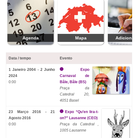
Agenda
Mapa
Adicionar 
Data / tempo
Evento
1 Janeiro 2004 - 2 Junho
Expo
2024
Carnaval de
0:00
Bâle, Bâle (BS)
Praça da
Catedral 20,
4051 Basel
23 Março 2016 - 21
Expo “Qu’en lira-t-
Agosto 2016
on?” Lausanne (CEO)
0:00
Praça da Catedral ,
1005 Lausanne