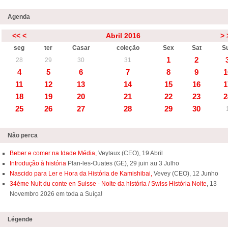
Agenda
<<
<
Abril 2016
>
seg
ter
Casar
coleção
Sex
Sat
S
1
2
28
29
30
31
4
5
6
7
8
9
1
11
12
13
14
15
16
1
18
19
20
21
22
23
2
25
26
27
28
29
30
Não perca
Beber e comer na Idade Média,
Veytaux (CEO), 19 Abril
Introdução à história
Plan-les-Ouates (GE), 29 juin au 3 Julho
Nascido para Ler e Hora da História de Kamishibai,
Vevey (CEO), 12 Junho
34ème Nuit du conte en Suisse - Noite da história / Swiss História Noite
, 13
Novembro 2026 em toda a Suíça!
Légende