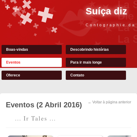
Suíça diz
Contographie da
Boas-vindas
Descobrindo histórias
Eventos
Para ir mais longe
Oferece
Contato
← Voltar à página anterior
Eventos (2 Abril 2016)
... Ir Tales ...