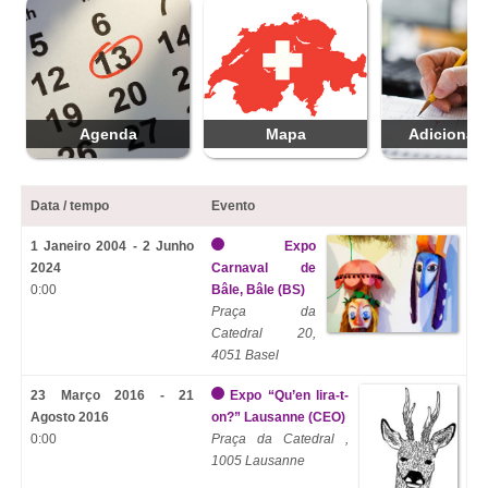
Agenda
Mapa
Adicionar 
Data / tempo
Evento
1 Janeiro 2004 - 2 Junho
Expo
2024
Carnaval de
0:00
Bâle, Bâle (BS)
Praça da
Catedral 20,
4051 Basel
23 Março 2016 - 21
Expo “Qu’en lira-t-
Agosto 2016
on?” Lausanne (CEO)
0:00
Praça da Catedral ,
1005 Lausanne