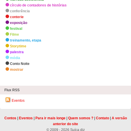
círculo de contadores de histórias
conferência
conterie
exposição
festival
Filme
treinamento, etapa
Storytime
palestra
média
Conto Noite
mostrar
zHighlights
Flux RSS
Eventos
Contos
|
Eventos
|
Para ir mais longe
|
Quem somos ?
|
Contato
|
A versão
anterior do site
© 2009 - 2026 Suíça diz