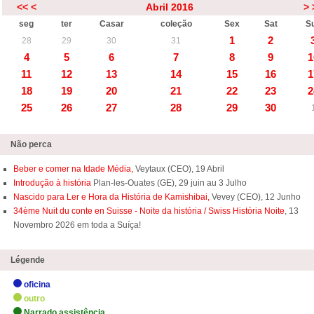
<<
<
Abril 2016
>
seg
ter
Casar
coleção
Sex
Sat
S
1
2
28
29
30
31
4
5
6
7
8
9
1
11
12
13
14
15
16
1
18
19
20
21
22
23
2
25
26
27
28
29
30
Não perca
Beber e comer na Idade Média,
Veytaux (CEO), 19 Abril
Introdução à história
Plan-les-Ouates (GE), 29 juin au 3 Julho
Nascido para Ler e Hora da História de Kamishibai,
Vevey (CEO), 12 Junho
34ème Nuit du conte en Suisse - Noite da história / Swiss História Noite
, 13
Novembro 2026 em toda a Suíça!
Légende
oficina
outro
Narrado assistência