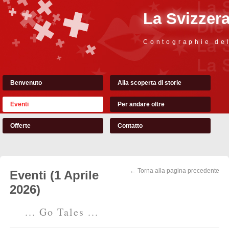
La Svizzer
Contographie de
Benvenuto
Alla scoperta di storie
Eventi
Per andare oltre
Offerte
Contatto
← Torna alla pagina precedente
Eventi (1 Aprile
2026)
... Go Tales ...