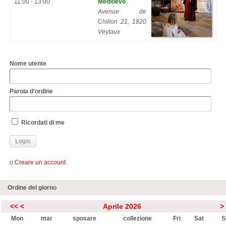
11:00 - 13:00
Medioevo
Avenue de
Chillon 21, 1820
Veytaux
Nome utente
Parola d'ordine
Ricordati di me
o
Creare un account
Ordine del giorno
<<
<
Aprile 2026
>
Mon
mar
sposare
collezione
Fri
Sat
S