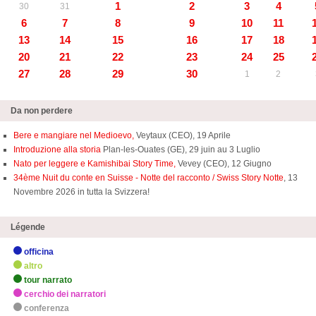
1
2
3
4
30
31
6
7
8
9
10
11
13
14
15
16
17
18
20
21
22
23
24
25
27
28
29
30
1
2
Da non perdere
Bere e mangiare nel Medioevo,
Veytaux (CEO), 19 Aprile
Introduzione alla storia
Plan-les-Ouates (GE), 29 juin au 3 Luglio
Nato per leggere e Kamishibai Story Time,
Vevey (CEO), 12 Giugno
34ème Nuit du conte en Suisse - Notte del racconto / Swiss Story Notte
, 13
Novembre 2026 in tutta la Svizzera!
Légende
officina
altro
tour narrato
cerchio dei narratori
conferenza