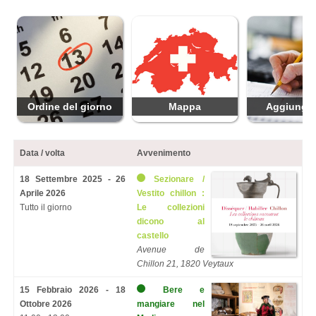
Ordine del giorno
Mappa
Aggiungi 
Data / volta
Avvenimento
18 Settembre 2025 - 26
Sezionare /
Aprile 2026
Vestito chillon :
Tutto il giorno
Le collezioni
dicono al
castello
Avenue de
Chillon 21, 1820 Veytaux
15 Febbraio 2026 - 18
Bere e
Ottobre 2026
mangiare nel