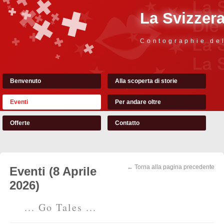
La Svizzer
Contographie de
Benvenuto
Alla scoperta di storie
Eventi
Per andare oltre
Offerte
Contatto
← Torna alla pagina precedente
Eventi (8 Aprile
2026)
... Go Tales ...