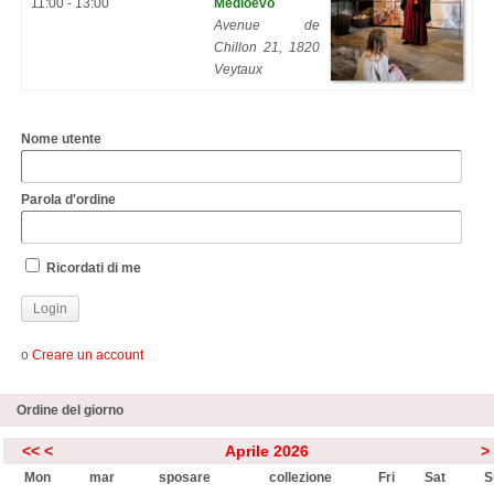
11:00 - 13:00
Medioevo
Avenue de
Chillon 21, 1820
Veytaux
Nome utente
Parola d'ordine
Ricordati di me
o
Creare un account
Ordine del giorno
<<
<
Aprile 2026
>
Mon
mar
sposare
collezione
Fri
Sat
S