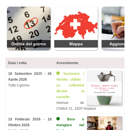
Ordine del giorno
Mappa
Aggiungi 
Data / volta
Avvenimento
18 Settembre 2025 - 26
Sezionare /
Aprile 2026
Vestito chillon :
Tutto il giorno
Le collezioni
dicono al
castello
Avenue de
Chillon 21, 1820 Veytaux
15 Febbraio 2026 - 18
Bere e
Ottobre 2026
mangiare nel