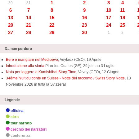
1
2
3
4
30
31
6
7
8
9
10
11
13
14
15
16
17
18
20
21
22
23
24
25
27
28
29
30
1
2
Da non perdere
Bere e mangiare nel Medioevo,
Veytaux (CEO), 19 Aprile
Introduzione alla storia
Plan-les-Ouates (GE), 29 juin au 3 Luglio
Nato per leggere e Kamishibai Story Time,
Vevey (CEO), 12 Giugno
34ème Nuit du conte en Suisse - Notte del racconto / Swiss Story Notte
, 13
Novembre 2026 in tutta la Svizzera!
Légende
officina
altro
tour narrato
cerchio dei narratori
conferenza