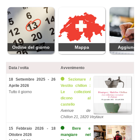
Ordine del giorno
Mappa
Aggiungi 
Data / volta
Avvenimento
18 Settembre 2025 - 26
Sezionare /
Aprile 2026
Vestito chillon :
Tutto il giorno
Le collezioni
dicono al
castello
Avenue de
Chillon 21, 1820 Veytaux
15 Febbraio 2026 - 18
Bere e
Ottobre 2026
mangiare nel