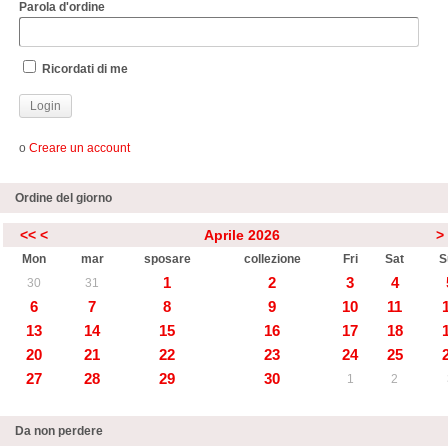
Parola d'ordine
Ricordati di me
o
Creare un account
Ordine del giorno
<<
<
Aprile 2026
>
Mon
mar
sposare
collezione
Fri
Sat
S
1
2
3
4
30
31
6
7
8
9
10
11
13
14
15
16
17
18
20
21
22
23
24
25
27
28
29
30
1
2
Da non perdere