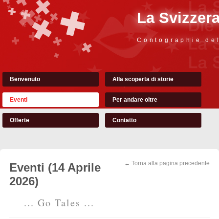
La Svizzer
Contographie de
Benvenuto
Alla scoperta di storie
Eventi
Per andare oltre
Offerte
Contatto
← Torna alla pagina precedente
Eventi (14 Aprile
2026)
... Go Tales ...