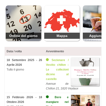
Ordine del giorno
Mappa
Aggiungi 
Data / volta
Avvenimento
18 Settembre 2025 - 26
Sezionare /
Aprile 2026
Vestito chillon :
Tutto il giorno
Le collezioni
dicono al
castello
Avenue de
Chillon 21, 1820 Veytaux
15 Febbraio 2026 - 18
Bere e
Ottobre 2026
mangiare nel