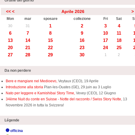
Ordine del giorno
<<
<
Aprile 2026
>
Mon
mar
sposare
collezione
Fri
Sat
S
1
2
3
4
30
31
6
7
8
9
10
11
13
14
15
16
17
18
20
21
22
23
24
25
27
28
29
30
1
2
Da non perdere
Bere e mangiare nel Medioevo,
Veytaux (CEO), 19 Aprile
Introduzione alla storia
Plan-les-Ouates (GE), 29 juin au 3 Luglio
Nato per leggere e Kamishibai Story Time,
Vevey (CEO), 12 Giugno
34ème Nuit du conte en Suisse - Notte del racconto / Swiss Story Notte
, 13
Novembre 2026 in tutta la Svizzera!
Légende
officina