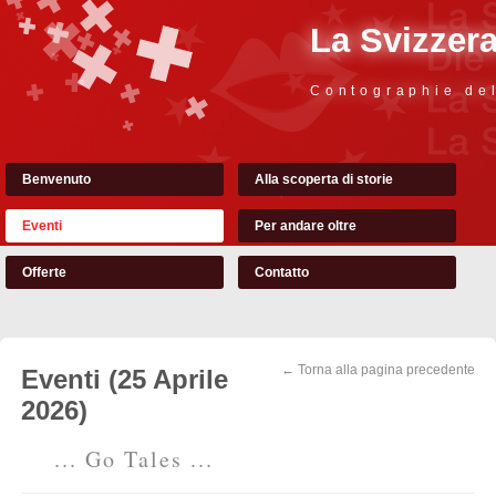
La Svizzer
Contographie de
Benvenuto
Alla scoperta di storie
Eventi
Per andare oltre
Offerte
Contatto
← Torna alla pagina precedente
Eventi (25 Aprile
2026)
... Go Tales ...