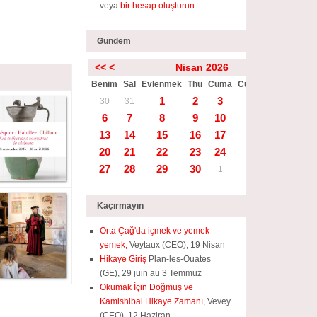
veya
bir hesap oluşturun
Gündem
<<
<
Nisan 2026
>
>>
Benim
Sal
Evlenmek
Thu
Cuma
Cumartesi
Güneş
1
2
3
4
5
30
31
6
7
8
9
10
11
12
13
14
15
16
17
18
19
20
21
22
23
24
25
26
27
28
29
30
1
2
3
Kaçırmayın
Orta Çağ'da içmek ve yemek
yemek,
Veytaux (CEO), 19 Nisan
Hikaye Giriş
Plan-les-Ouates
(GE), 29 juin au 3 Temmuz
Okumak İçin Doğmuş ve
Kamishibai Hikaye Zamanı,
Vevey
(CEO), 12 Haziran