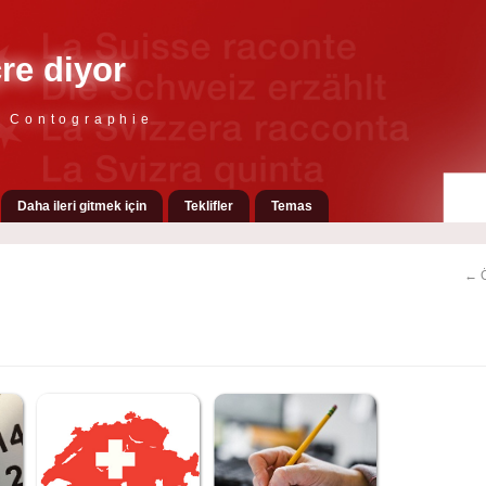
çre diyor
e Contographie
Daha ileri gitmek için
Teklifler
Temas
← Ö