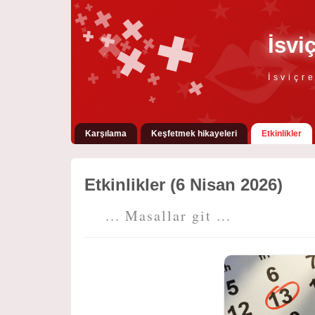
İsvi
İsviçr
Karşılama
Keşfetmek hikayeleri
Etkinlikler
Etkinlikler (6 Nisan 2026)
... Masallar git ...