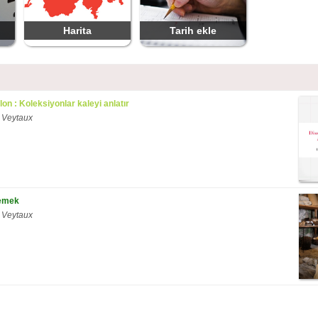
Harita
Tarih ekle
on : Koleksiyonlar kaleyi anlatır
 Veytaux
Yemek
 Veytaux