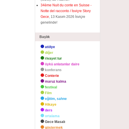
34ème Nuit du conte en Suisse -
Notte del racconto / İsviçre Story
Gece
, 13 Kasım 2026 İsviçre
genelinde!
Başlık
atölye
diğer
rivayet tur
öykü anlatanlar daire
konferans
Conterie
maruz kalma
festival
Film
eğitim, sahne
Hikaye
ders
ortalama
Gece Masalı
göstermek