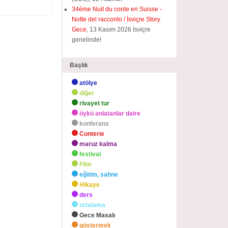
34ème Nuit du conte en Suisse -
Notte del racconto / İsviçre Story
Gece
, 13 Kasım 2026 İsviçre
genelinde!
Başlık
atölye
diğer
rivayet tur
öykü anlatanlar daire
konferans
Conterie
maruz kalma
festival
Film
eğitim, sahne
Hikaye
ders
ortalama
Gece Masalı
göstermek