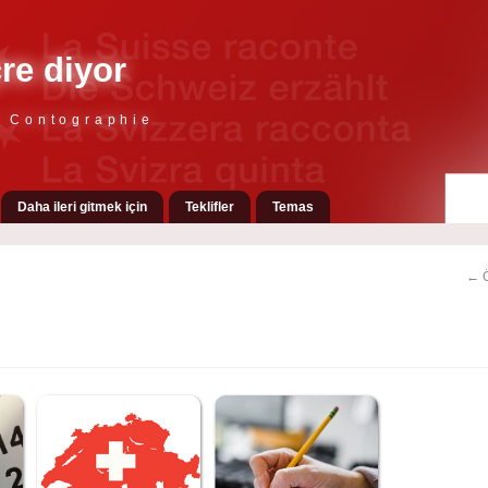
çre diyor
e Contographie
Daha ileri gitmek için
Teklifler
Temas
← Ö