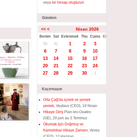
veya
bir hesap oluşturun
Gündem
<<
<
Nisan 2026
>
>>
Benim
Sal
Evlenmek
Thu
Cuma
Cumartesi
Güneş
1
2
3
4
5
30
31
6
7
8
9
10
11
12
13
14
15
16
17
18
19
20
21
22
23
24
25
26
27
28
29
30
1
2
3
Kaçırmayın
Orta Çağ'da içmek ve yemek
yemek,
Veytaux (CEO), 19 Nisan
Hikaye Giriş
Plan-les-Ouates
(GE), 29 juin au 3 Temmuz
Okumak İçin Doğmuş ve
Kamishibai Hikaye Zamanı,
Vevey
(CEO), 12 Haziran