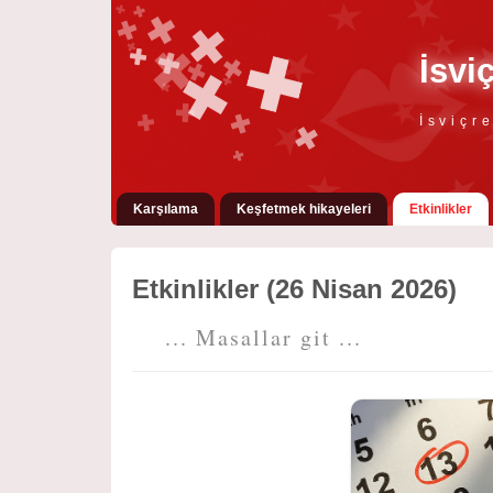
İsvi
İsviçr
Karşılama
Keşfetmek hikayeleri
Etkinlikler
Etkinlikler (26 Nisan 2026)
... Masallar git ...