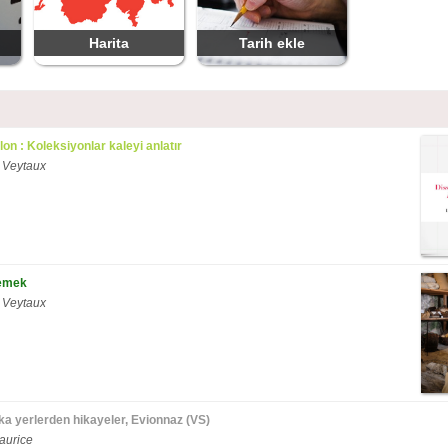
Harita
Tarih ekle
on : Koleksiyonlar kaleyi anlatır
 Veytaux
Yemek
 Veytaux
şka yerlerden hikayeler, Evionnaz (VS)
aurice