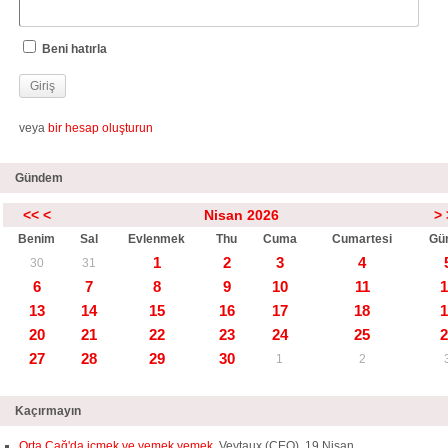
Beni hatırla
veya
bir hesap oluşturun
Gündem
<<
<
Nisan 2026
>
Benim
Sal
Evlenmek
Thu
Cuma
Cumartesi
Gü
1
2
3
4
30
31
6
7
8
9
10
11
1
13
14
15
16
17
18
1
20
21
22
23
24
25
2
27
28
29
30
1
2
Kaçırmayın
Orta Çağ'da içmek ve yemek yemek,
Veytaux (CEO), 19 Nisan