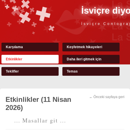
İsviçre diy
İsviçre Contogra
Karşılama
Keşfetmek hikayeleri
Etkinlikler
Daha ileri gitmek için
Teklifler
Temas
← Önceki sayfaya geri
Etkinlikler (11 Nisan
2026)
... Masallar git ...