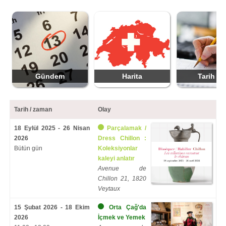
Gündem
Harita
Tarih ek
Tarih / zaman
Olay
18 Eylül 2025 - 26 Nisan
Parçalamak /
2026
Dress Chillon :
Bütün gün
Koleksiyonlar
kaleyi anlatır
Avenue de
Chillon 21, 1820
Veytaux
15 Şubat 2026 - 18 Ekim
Orta Çağ'da
2026
İçmek ve Yemek