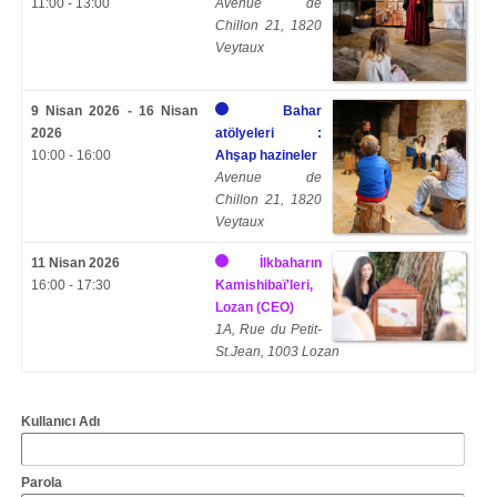
11:00 - 13:00
Avenue de
Chillon 21, 1820
Veytaux
9 Nisan 2026 - 16 Nisan
Bahar
2026
atölyeleri :
10:00 - 16:00
Ahşap hazineler
Avenue de
Chillon 21, 1820
Veytaux
11 Nisan 2026
İlkbaharın
16:00 - 17:30
Kamishibaï'leri,
Lozan (CEO)
1A, Rue du Petit-
St.Jean, 1003 Lozan
Kullanıcı Adı
Parola