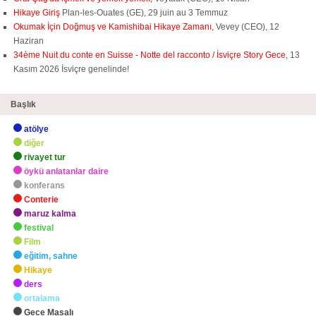
Hikaye Giriş
Plan-les-Ouates (GE), 29 juin au 3 Temmuz
Okumak İçin Doğmuş ve Kamishibai Hikaye Zamanı,
Vevey (CEO), 12
Haziran
34ème Nuit du conte en Suisse - Notte del racconto / İsviçre Story Gece
, 13
Kasım 2026 İsviçre genelinde!
Başlık
atölye
diğer
rivayet tur
öykü anlatanlar daire
konferans
Conterie
maruz kalma
festival
Film
eğitim, sahne
Hikaye
ders
ortalama
Gece Masalı