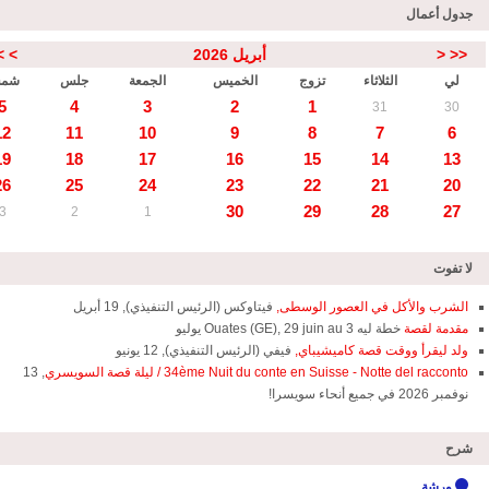
جدول أعمال
<<
<
أبريل 2026
>
>
لي
الثلاثاء
تزوج
الخميس
الجمعة
جلس
شم
5
4
3
2
1
31
30
12
11
10
9
8
7
6
19
18
17
16
15
14
13
26
25
24
23
22
21
20
30
29
28
27
3
2
1
لا تفوت
الشرب والأكل في العصور الوسطى,
فيتاوكس (الرئيس التنفيذي), 19 أبريل
مقدمة لقصة
خطة ليه Ouates (GE), 29 juin au 3 يوليو
ولد ليقرأ ووقت قصة كاميشيباي,
فيفي (الرئيس التنفيذي), 12 يونيو
34ème Nuit du conte en Suisse - Notte del racconto / ليلة قصة السويسري
, 13
نوفمبر 2026 في جميع أنحاء سويسرا!
شرح
ورشة