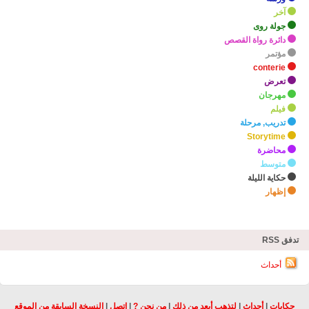
آخر
جولة روى
دائرة رواة القصص
مؤتمر
conterie
تعرض
مهرجان
فيلم
تدريب, مرحلة
Storytime
محاضرة
متوسط
حكاية الليلة
إظهار
zHighlights
تدفق RSS
أحداث
حكايات
|
أحداث
|
لتذهب أبعد من ذلك
|
من نحن ?
|
اتصل
|
النسخة السابقة من الموقع