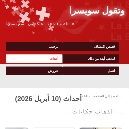
وتقول سويسرا
Contographie من سويسرا
قصص اكتشاف
ترحيب
لتذهب أبعد من ذلك
أحداث
اتصل
عروض
← العودة إلى الصفحة السابقة
أحداث (10 أبريل 2026)
... الذهاب حكايات ...