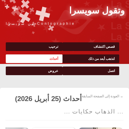
وتقول سويسرا
Contographie من سويسرا
قصص اكتشاف
ترحيب
لتذهب أبعد من ذلك
أحداث
اتصل
عروض
← العودة إلى الصفحة السابقة
أحداث (25 أبريل 2026)
... الذهاب حكايات ...