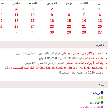
لي
الثلاثاء
تزوج
الخميس
الجمعة
جلس
شم
5
4
3
2
1
31
30
12
11
10
9
8
7
6
19
18
17
16
15
14
13
26
25
24
23
22
21
20
30
29
28
27
3
2
1
لا تفوت
الشرب والأكل في العصور الوسطى,
فيتاوكس (الرئيس التنفيذي), 19 أبريل
مقدمة لقصة
خطة ليه Ouates (GE), 29 juin au 3 يوليو
ولد ليقرأ ووقت قصة كاميشيباي,
فيفي (الرئيس التنفيذي), 12 يونيو
34ème Nuit du conte en Suisse - Notte del racconto / ليلة قصة السويسري
, 13
نوفمبر 2026 في جميع أنحاء سويسرا!
شرح
ورشة
آخر
جولة روى
دائرة رواة القصص