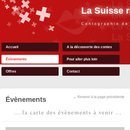
La Suisse 
Contographie de
Accueil
A la découverte des contes
Évènements
Pour aller plus loin
Offres
Contact
← Revenir à la page précédente
Évènements
... la carte des évènements à venir ...