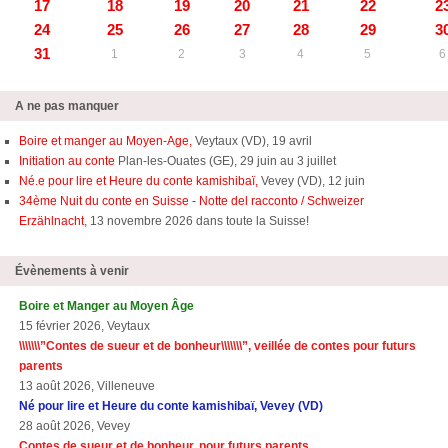
17
18
19
20
21
22
2
24
25
26
27
28
29
3
31
1
2
3
4
5
6
A ne pas manquer
Boire et manger au Moyen-Age,
Veytaux (VD), 19 avril
Initiation au conte
Plan-les-Ouates (GE), 29 juin au 3 juillet
Né.e pour lire et Heure du conte kamishibaï,
Vevey (VD), 12 juin
34ème Nuit du conte en Suisse - Notte del racconto / Schweizer
Erzählnacht
, 13 novembre 2026 dans toute la Suisse!
Évènements à venir
Boire et Manger au Moyen Âge
15 février 2026, Veytaux
\\\\\\\”Contes de sueur et de bonheur\\\\\\\”, veillée de contes pour futurs
parents
13 août 2026, Villeneuve
Né pour lire et Heure du conte kamishibaï, Vevey (VD)
28 août 2026, Vevey
Contes de sueur et de bonheur, pour futurs parents