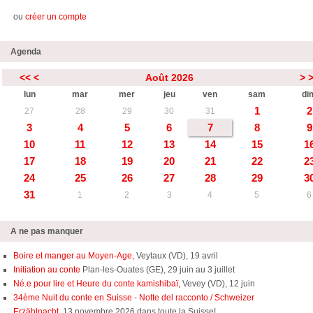
ou
créer un compte
Agenda
<<
<
Août 2026
>
lun
mar
mer
jeu
ven
sam
di
1
2
27
28
29
30
31
3
4
5
6
7
8
9
10
11
12
13
14
15
1
17
18
19
20
21
22
2
24
25
26
27
28
29
3
31
1
2
3
4
5
6
A ne pas manquer
Boire et manger au Moyen-Age,
Veytaux (VD), 19 avril
Initiation au conte
Plan-les-Ouates (GE), 29 juin au 3 juillet
Né.e pour lire et Heure du conte kamishibaï,
Vevey (VD), 12 juin
34ème Nuit du conte en Suisse - Notte del racconto / Schweizer
Erzählnacht
, 13 novembre 2026 dans toute la Suisse!