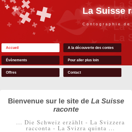
La Suisse 
Contographie de
Accueil
A la découverte des contes
Évènements
Pour aller plus loin
Offres
Contact
Bienvenue sur le site de
La Suisse
raconte
... Die Schweiz erzählt - La Svizzera
racconta - La Svizra quinta ...