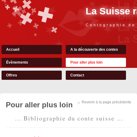
La Suisse 
Contographie de
Accueil
A la découverte des contes
Évènements
Pour aller plus loin
Offres
Contact
← Revenir à la page précédente
Pour aller plus loin
... Bibliographie du conte suisse ...