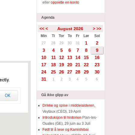
eller
opprette en konto
Agenda
<<
<
August 2026
>
>>
Min
Ti
Tor
To
Fr
Lør
Sol
1
2
27
28
29
30
31
3
4
5
6
7
8
9
10
11
12
13
14
15
16
17
18
19
20
21
22
23
24
25
26
27
28
29
30
31
1
2
3
4
5
6
ctly.
Gå ikke glipp av
OK
Drikke og spise i middelalderen,
Veytaux (CEO), 19 April
Introduksjon til historien
Plan-les-
Ouates (GE), 29 juin au 3 Juli
Født til å lese og Kamishibai