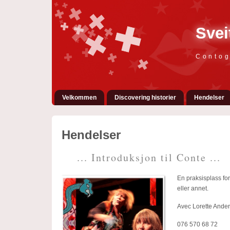
Svei
Contog
Velkommen
Discovering historier
Hendelser
Hendelser
... Introduksjon til Conte ...
En praksisplass for
eller annet.
Avec Lorette Anders
076 570 68 72