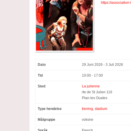
https://association
Dato
29 Juni 2026 - 3 Juli 2026
Tid
10:00 - 17:00
Sted
La julienne
rte de St Julien 116
Plan-les Ouates
Type hendelse
trening, stadium
Målgruppe
voksne
Språk
French