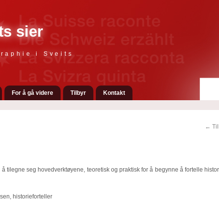
ts sier
raphie i Sveits
For å gå videre
Tilbyr
Kontakt
← Til
 å tilegne seg hovedverktøyene, teoretisk og praktisk for å begynne å fortelle histori
en, historieforteller