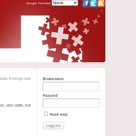
Google Translate
bake til forrige side
Brukernavn
Passord
er, uten støtte, bok
Husk meg