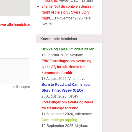
historietid,
Vevey (CEO), 12 Juni
34ème Nuit du conte en Suisse -
Night of the story / Swiss Story
Night
, 13 November 2026 hele
Sveits!
 over alle hendelser
e
Kommende hendelser
Drikke og spise i middelalderen
15 Februar 2026, Veytaux
\\\\\\\”Fortellinger om svette og
lykke\\\”, fortellerkveld for
kommende foreldre
13 August 2026, Villeneuve
Born to Read and Kamishibai
↑ til toppen
Story Time, Vevey (CEO)
28 August 2026, Vevey
Fortellinger om svette og lykke,
for fremtidige foreldre
11 September 2026, Villeneuve
Gammeldags tapping
12 September 2026, Veytaux