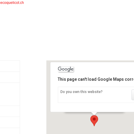
-lecoquelicot.ch
This page can't load Google Maps corre
Do you own this website?
La julienne
rte de St Julien 116 - Plan-les Ouates