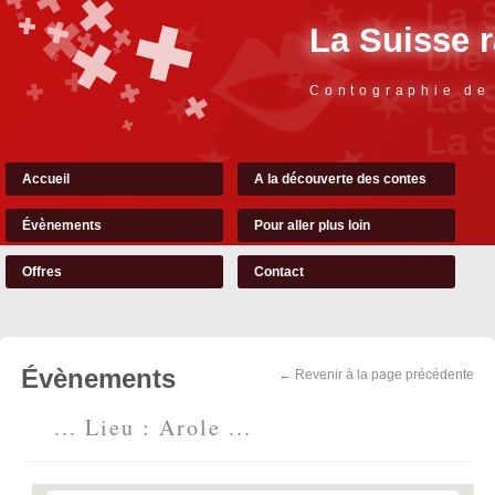
La Suisse 
Contographie de
Accueil
A la découverte des contes
Évènements
Pour aller plus loin
Offres
Contact
Évènements
← Revenir à la page précédente
... Lieu : Arole ...