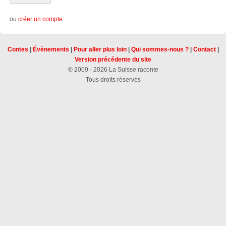
ou
créer un compte
Contes
|
Évènements
|
Pour aller plus loin
|
Qui sommes-nous ?
|
Contact
|
Version précédente du site
© 2009 - 2026 La Suisse raconte
Tous droits réservés