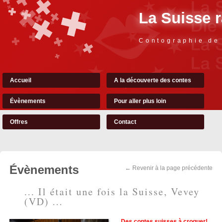
La Suisse 
Contographie de
Accueil
A la découverte des contes
Évènements
Pour aller plus loin
Offres
Contact
Évènements
← Revenir à la page précédente
... Il était une fois la Suisse, Vevey
(VD) ...
Des contes suisses à croquer!