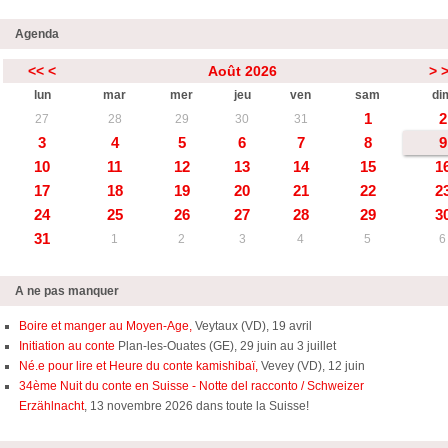
Agenda
<<
<
Août 2026
>
lun
mar
mer
jeu
ven
sam
di
1
2
27
28
29
30
31
3
4
5
6
7
8
9
10
11
12
13
14
15
1
17
18
19
20
21
22
2
24
25
26
27
28
29
3
31
1
2
3
4
5
6
A ne pas manquer
Boire et manger au Moyen-Age,
Veytaux (VD), 19 avril
Initiation au conte
Plan-les-Ouates (GE), 29 juin au 3 juillet
Né.e pour lire et Heure du conte kamishibaï,
Vevey (VD), 12 juin
34ème Nuit du conte en Suisse - Notte del racconto / Schweizer
Erzählnacht
, 13 novembre 2026 dans toute la Suisse!