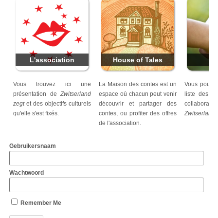
L'association
House of Tales
Pa
Vous trouvez ici une
La Maison des contes est un
Vous pouvez 
présentation de
Zwitserland
espace où chacun peut venir
liste des pa
zegt
et des objectifs culturels
découvrir et partager des
collabo
qu'elle s'est fixés.
contes, ou profiter des offres
Zwitserland 
de l'association.
Gebruikersnaam
Wachtwoord
Remember Me