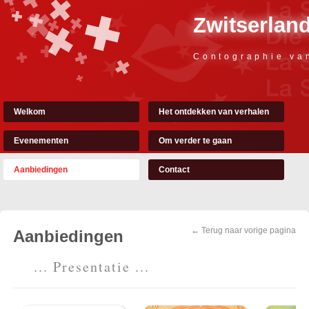
Zwitserland
Contographie va
Welkom
Het ontdekken van verhalen
Evenementen
Om verder te gaan
Aanbiedingen
Contact
← Terug naar vorige pagina
Aanbiedingen
... Presentatie ...