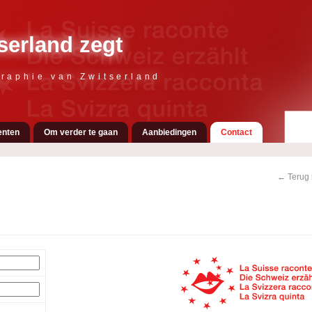
serland zegt
raphie van Zwitserland
nten
Om verder te gaan
Aanbiedingen
Contact
← Terug 