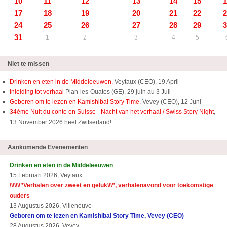
10
11
12
13
14
15
1
17
18
19
20
21
22
2
24
25
26
27
28
29
3
31
1
2
3
4
5
Niet te missen
Drinken en eten in de Middeleeuwen,
Veytaux (CEO), 19 April
Inleiding tot verhaal
Plan-les-Ouates (GE), 29 juin au 3 Juli
Geboren om te lezen en Kamishibai Story Time,
Vevey (CEO), 12 Juni
34ème Nuit du conte en Suisse - Nacht van het verhaal / Swiss Story Night
,
13 November 2026 heel Zwitserland!
Aankomende Evenementen
Drinken en eten in de Middeleeuwen
15 Februari 2026, Veytaux
\\\\\\\”Verhalen over zweet en geluk\\\”, verhalenavond voor toekomstige
ouders
13 Augustus 2026, Villeneuve
Geboren om te lezen en Kamishibai Story Time, Vevey (CEO)
28 Augustus 2026, Vevey