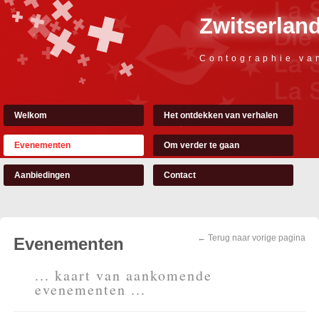
Zwitserland
Contographie va
Welkom
Het ontdekken van verhalen
Evenementen
Om verder te gaan
Aanbiedingen
Contact
← Terug naar vorige pagina
Evenementen
... kaart van aankomende
evenementen ...