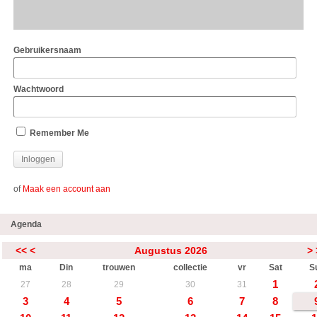
Gebruikersnaam
Wachtwoord
Remember Me
of
Maak een account aan
Agenda
<<
<
Augustus 2026
>
ma
Din
trouwen
collectie
vr
Sat
S
1
27
28
29
30
31
3
4
5
6
7
8