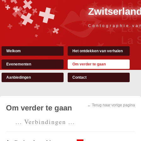
Zwitserland
Contographie va
Welkom
Het ontdekken van verhalen
Evenementen
Om verder te gaan
Aanbiedingen
Contact
← Terug naar vorige pagina
Om verder te gaan
... Verbindingen ...