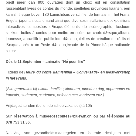
biedt meer dan 800 ouvrages dont un choix est en consultation
rassemblant livres de contes du monde, spelletjes provincies kaarten, een
kamishithèque boven 180 kamishibaïs verschillende formaten in het Frans,
Engels, japonais et allemand ainsi que diverses installations et expositions
interactives composées d&rsquo;éléments de scénographie, kostuum
stukken, boîtes à contes pour mettre en scène un choix d&rsquo;albums
jeunesse, accueillir le public lors d&rsquo;ateliers de création de récits et
l&rsquo;accès à un Poste d&rsquo;écoute de la Phonothèque nationale
suisse.
Dès le 11 September – animatie “Né pour lire”
Tijdens de’
Heure du conte kamishibaï – Conversatie- en leesworkshop
in het Frans
.
(
Alle generaties bij elkaar: families, kinderen, moeders dag, apprenants en
français, studenten, studenten, oefenen met voorlezen enz.)
Vrijdagochtenden (buiten de schoolvakanties) à 10h
Sur réservation à museedescontes@bluewin.ch ou par téléphone au
078 753 31 36.
Naleving van gezondheidsmaatregelen en federale richtlijnen met