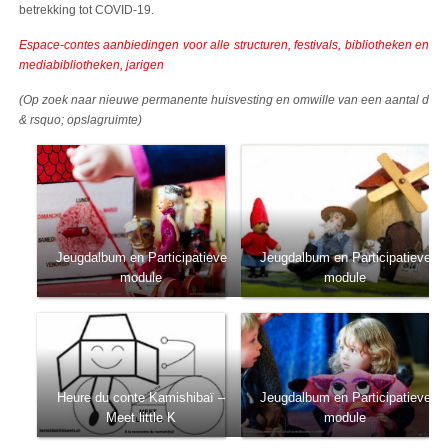
betrekking tot COVID-19.
Espace-contes aanbiedingen voor alle structuren, festivals, bibliotheken en
mediabibliotheken, jarigen
(Op zoek naar nieuwe permanente huisvesting en omwille van een aantal d
& rsquo; opslagruimte)
Jeugdalbum en Participatieve
Jeugdalbum en Participatieve
module
module
Heure du conte Kamishibaï –
Jeugdalbum en Participatieve
Meet little K
module