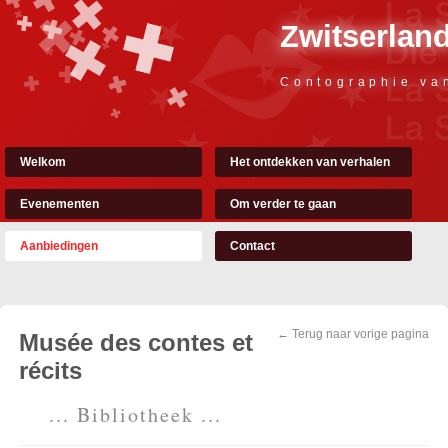
Zwitserland
Contographie va
Welkom
Het ontdekken van verhalen
Evenementen
Om verder te gaan
Aanbiedingen
Contact
← Terug naar vorige pagina
Musée des contes et
récits
... Bibliotheek ...