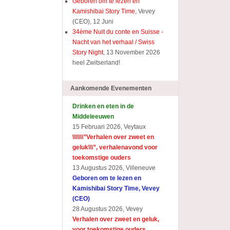
Geboren om te lezen en
Kamishibai Story Time,
Vevey
(CEO), 12 Juni
34ème Nuit du conte en Suisse -
Nacht van het verhaal / Swiss
Story Night
, 13 November 2026
heel Zwitserland!
Aankomende Evenementen
Drinken en eten in de
Middeleeuwen
15 Februari 2026, Veytaux
\\\\\\\”Verhalen over zweet en
geluk\\\”, verhalenavond voor
toekomstige ouders
13 Augustus 2026, Villeneuve
Geboren om te lezen en
Kamishibai Story Time, Vevey
(CEO)
28 Augustus 2026, Vevey
Verhalen over zweet en geluk,
voor toekomstige ouders