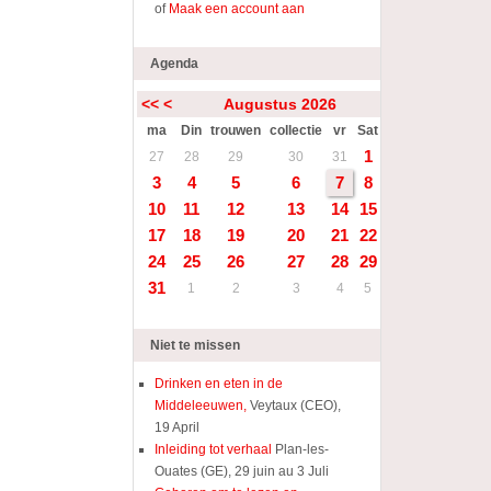
of
Maak een account aan
Agenda
<<
<
Augustus 2026
>
>>
ma
Din
trouwen
collectie
vr
Sat
Sun
1
2
27
28
29
30
31
3
4
5
6
7
8
9
10
11
12
13
14
15
16
17
18
19
20
21
22
23
24
25
26
27
28
29
30
31
1
2
3
4
5
6
Niet te missen
Drinken en eten in de
Middeleeuwen,
Veytaux (CEO),
19 April
Inleiding tot verhaal
Plan-les-
Ouates (GE), 29 juin au 3 Juli