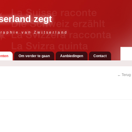
serland zegt
raphie van Zwitserland
nten
Om verder te gaan
Aanbiedingen
Contact
← Terug 