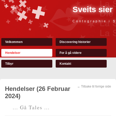
Sveits sier
Contographie i S
Velkommen
Discovering historier
Hendelser
For å gå videre
Tilbyr
Kontakt
← Tilbake til forrige side
Hendelser (26 Februar
2024)
... Gå Tales ...