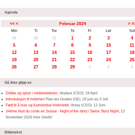
Agenda
<<
<
Februar 2024
>
>
Min
Ti
Tor
To
Fr
Lør
Sol
1
2
3
4
29
30
31
5
6
7
8
9
10
11
12
13
14
15
16
17
18
19
20
21
22
23
24
25
26
27
28
29
1
2
3
Gå ikke glipp av
Drikke og spise i middelalderen,
Veytaux (CEO), 19 April
Introduksjon til historien
Plan-les-Ouates (GE), 29 juin au 3 Juli
Født til å lese og Kamishibai historietid,
Vevey (CEO), 12 Juni
34ème Nuit du conte en Suisse - Night of the story / Swiss Story Night
, 13
November 2026 hele Sveits!
Bildetekst