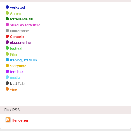
verksted
Annen
fortellende tur
sirkel av fortellere
konferanse
Conterie
eksponering
festival
Film
trening, stadium
Storytime
forelese
média
Natt Tale
vise
zHøydepunkter
Flux RSS
Hendelser