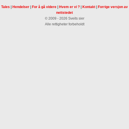
Tales
|
Hendelser
|
For å gå videre
|
Hvem er vi ?
|
Kontakt
|
Forrige versjon av
nettstedet
© 2009 - 2026 Sveits sier
Alle rettigheter forbeholdt