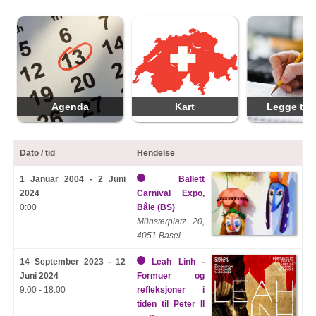
Agenda
Kart
Legge til 
Dato / tid
Hendelse
1 Januar 2004 - 2 Juni
Ballett
2024
Carnival Expo,
0:00
Bâle (BS)
Münsterplatz 20,
4051 Basel
14 September 2023 - 12
Leah Linh -
Juni 2024
Formuer og
9:00 - 18:00
refleksjoner i
tiden til Peter II