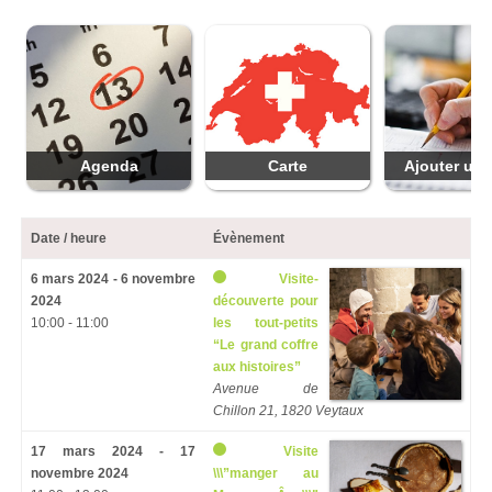
Agenda
Carte
Ajouter une
Date / heure
Évènement
6 mars 2024 - 6 novembre
Visite-
2024
découverte pour
10:00 - 11:00
les tout-petits
“Le grand coffre
aux histoires”
Avenue de
Chillon 21, 1820 Veytaux
17 mars 2024 - 17
Visite
novembre 2024
\\\”manger au