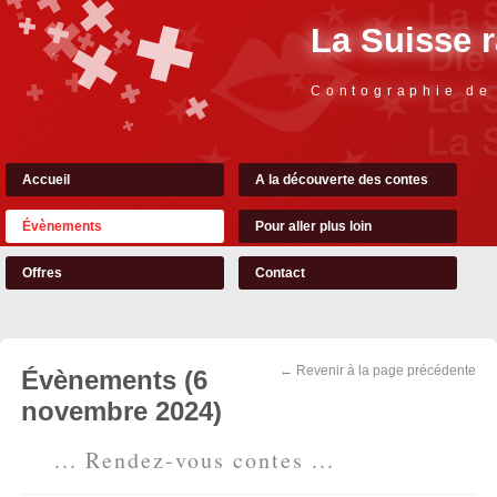
La Suisse 
Contographie de
Accueil
A la découverte des contes
Évènements
Pour aller plus loin
Offres
Contact
← Revenir à la page précédente
Évènements (6
novembre 2024)
... Rendez-vous contes ...