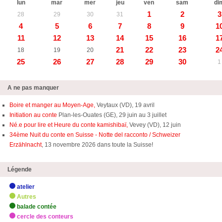
lun
mar
mer
jeu
ven
sam
di
1
2
3
28
29
30
31
4
5
6
7
8
9
1
11
12
13
14
15
16
1
21
22
23
2
18
19
20
25
26
27
28
29
30
1
A ne pas manquer
Boire et manger au Moyen-Age,
Veytaux (VD), 19 avril
Initiation au conte
Plan-les-Ouates (GE), 29 juin au 3 juillet
Né.e pour lire et Heure du conte kamishibaï,
Vevey (VD), 12 juin
34ème Nuit du conte en Suisse - Notte del racconto / Schweizer
Erzählnacht
, 13 novembre 2026 dans toute la Suisse!
Légende
atelier
Autres
balade contée
cercle des conteurs