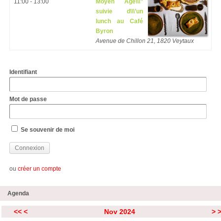
11:00 - 13:00
Moyen Âge\\\”
suivie d\\\’un
lunch au Café
Byron
Avenue de Chillon 21, 1820 Veytaux
Identifiant
Mot de passe
Se souvenir de moi
ou
créer un compte
Agenda
<<
<
Nov 2024
>