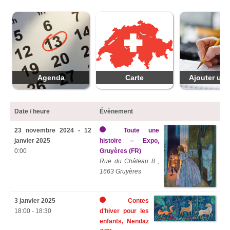
Agenda
Carte
Ajouter une
Date / heure
Évènement
23 novembre 2024 - 12
Toute une
janvier 2025
histoire – Expo,
0:00
Gruyères (FR)
Rue du Château 8 ,
1663 Gruyères
3 janvier 2025
Contes
18:00 - 18:30
d’hiver pour les
enfants, Nendaz