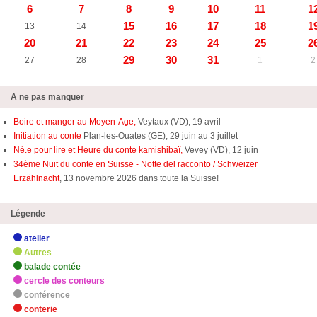
6
7
8
9
10
11
1
15
16
17
18
1
13
14
20
21
22
23
24
25
2
29
30
31
27
28
1
2
A ne pas manquer
Boire et manger au Moyen-Age,
Veytaux (VD), 19 avril
Initiation au conte
Plan-les-Ouates (GE), 29 juin au 3 juillet
Né.e pour lire et Heure du conte kamishibaï,
Vevey (VD), 12 juin
34ème Nuit du conte en Suisse - Notte del racconto / Schweizer
Erzählnacht
, 13 novembre 2026 dans toute la Suisse!
Légende
atelier
Autres
balade contée
cercle des conteurs
conférence
conterie