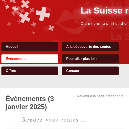
La Suisse 
Contographie de
Accueil
A la découverte des contes
Évènements
Pour aller plus loin
Offres
Contact
← Revenir à la page précédente
Évènements (3
janvier 2025)
... Rendez-vous contes ...