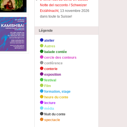
Notte del racconto / Schweizer
Erzählnacht
, 13 novembre 2026
dans toute la Suisse!
Légende
atelier
Autres
balade contée
cercle des conteurs
conférence
conterie
exposition
festival
Film
formation, stage
heure du conte
lecture
média
Nuit du conte
spectacle
zHighlights