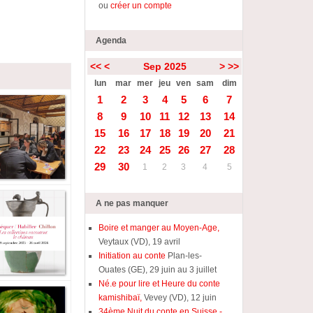
ou
créer un compte
Agenda
<<
<
Sep 2025
>
>>
lun
mar
mer
jeu
ven
sam
dim
1
2
3
4
5
6
7
8
9
10
11
12
13
14
15
16
17
18
19
20
21
22
23
24
25
26
27
28
29
30
1
2
3
4
5
A ne pas manquer
Boire et manger au Moyen-Age,
Veytaux (VD), 19 avril
Initiation au conte
Plan-les-
Ouates (GE), 29 juin au 3 juillet
Né.e pour lire et Heure du conte
kamishibaï,
Vevey (VD), 12 juin
34ème Nuit du conte en Suisse -