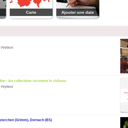
Carte
Ajouter une date
 Veytaux
llon : les collections racontent le château
 Veytaux
terchen (Grimm), Dornach (BS)