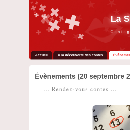
La S
Contog
Accueil
A la découverte des contes
Évènemen
Évènements (20 septembre 2
... Rendez-vous contes ...